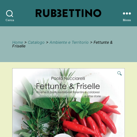
Rubbettino
Cerca
Menu
editore
Home
>
Catalogo
>
Ambiente e Territorio
> Fettunte &
Friselle
🔍