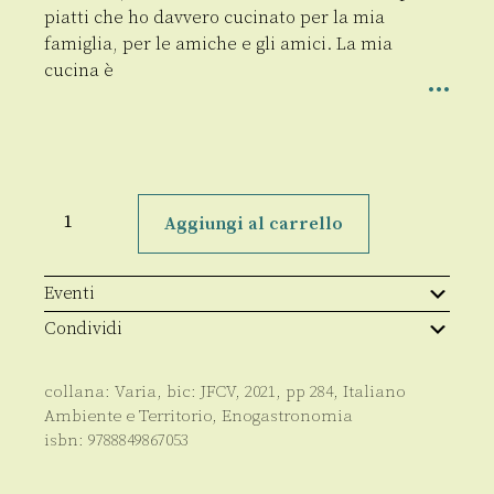
piatti che ho davvero cucinato per la mia
famiglia, per le amiche e gli amici. La mia
cucina è
Fettunte
&
Aggiungi al carrello
Friselle
quantità
Eventi
Condividi
collana:
Varia
, bic:
JFCV
,
2021
, pp
284
,
Italiano
Ambiente e Territorio
,
Enogastronomia
isbn:
9788849867053