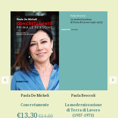
Paola De Micheli
Paola Broccoli
G
on
G
Concretamente
La modernizzazione
di Terra di Lavoro
€
13,30
€
14,00
(1957-1973)