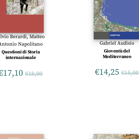
ilvio Berardi
,
Matteo
Gabriel Audisio
Antonio Napolitano
Gioventù del
Questioni di Storia
Mediterraneo
internazionale
€
14,25
€
17,10
€
15,00
€
18,00