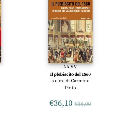
AA.VV.
Il plebiscito del 1860
a cura di
Carmine
Pinto
€
36,10
€
38,00