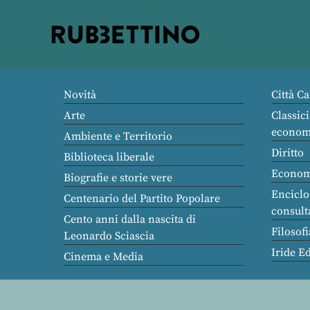
Rubbettino
editore
Novità
Città Ca
Arte
Classici
econom
Ambiente e Territorio
Diritto
Biblioteca liberale
Econom
Biografie e storie vere
Enciclo
Centenario del Partito Popolare
consult
Cento anni dalla nascita di
Filosofi
Leonardo Sciascia
Iride E
Cinema e Media