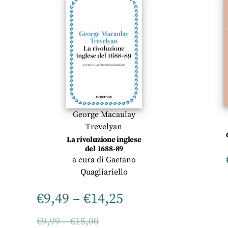
George Macaulay
Trevelyan
La rivoluzione inglese
del 1688-89
a cura di
Gaetano
Quagliariello
€
9,49
–
€
14,25
€
9,99
–
€
15,00