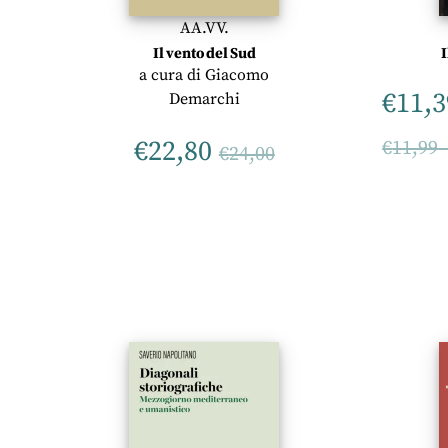
AA.VV.
Il vento del Sud
a cura di
Giacomo
€
11,3
Demarchi
€
22,80
€
11,99
€
24,00