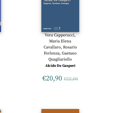
Vera Capperucci
,
Maria Elena
Cavallaro
,
Rosario
Forlenza
,
Gaetano
Quagliariello
Alcide De Gasperi
€
20,90
€
22,00