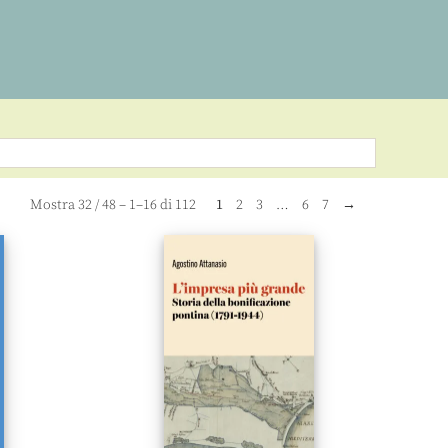
Mostra
32
/
48
– 1–16 di 112
1
2
3
…
6
7
→