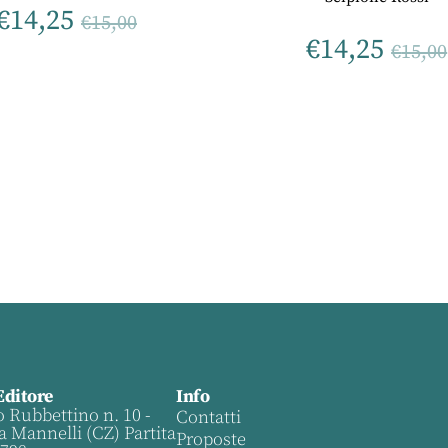
€
14,25
€
15,00
€
14,25
€
15,00
Editore
Info
o Rubbettino n. 10 -
Contatti
a Mannelli (CZ) Partita
Proposte