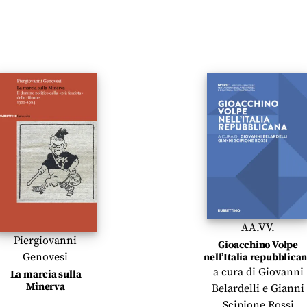
AA.VV.
Piergiovanni
Gioacchino Volpe
Genovesi
nell’Italia repubblica
a cura di
Giovanni
La marcia sulla
Minerva
Belardelli
e
Gianni
Scipione Rossi