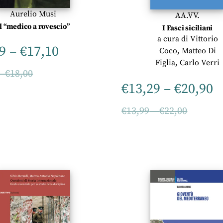
Aurelio Musi
AA.VV.
Il “medico a rovescio”
I Fasci siciliani
a cura di
Vittorio
9
–
€
17,10
Coco
,
Matteo Di
Figlia
,
Carlo Verri
–
€
18,00
€
13,29
–
€
20,90
€
13,99
–
€
22,00