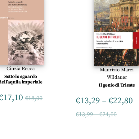
Cinzia Recca
Maurizio Marzi
Sotto lo sguardo
Wildauer
dell’aquila imperiale
Il genio di Trieste
€
17,10
€
18,00
€
13,29
–
€
22,80
€
13,99
–
€
24,00