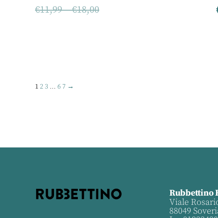
€
11,99
–
€
18,00
1
2
3
…
6
7
→
Rubbettino 
Viale Rosari
88049 Soveri