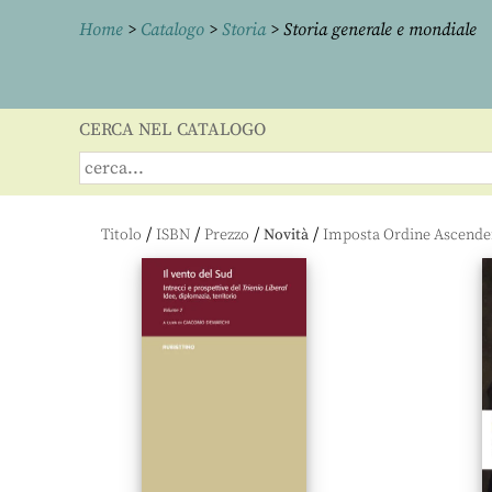
Home
>
Catalogo
>
Storia
> Storia generale e mondiale
CERCA NEL CATALOGO
/
/
/
/
Titolo
ISBN
Prezzo
Novità