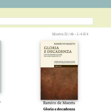
Mostra
32
/
48
– 1–4 di 4
e
Ramiro de Maeztu
Gloria e decadenza