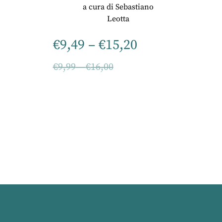
a cura di
Sebastiano
Leotta
€
9,49
–
€
15,20
€
9,99
–
€
16,00