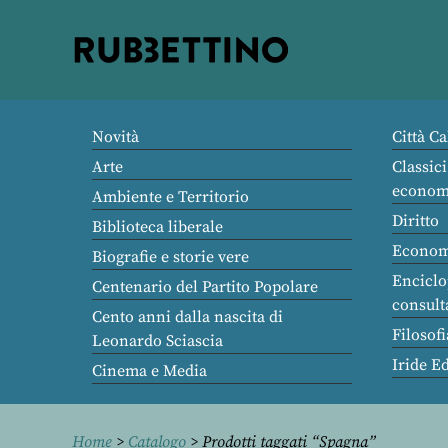
Rubbettino
editore
Novità
Città Ca
Arte
Classici
econom
Ambiente e Territorio
Diritto
Biblioteca liberale
Econom
Biografie e storie vere
Enciclo
Centenario del Partito Popolare
consult
Cento anni dalla nascita di
Filosofi
Leonardo Sciascia
Iride E
Cinema e Media
Home
>
Catalogo
> Prodotti taggati “Spagna”