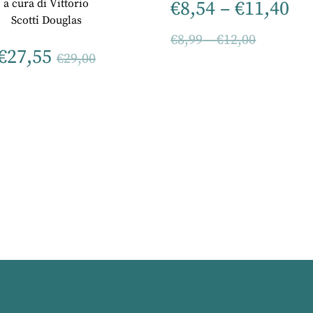
a cura di
Vittorio
€
8,54
–
€
11,40
Scotti Douglas
€
8,99
–
€
12,00
€
27,55
€
29,00