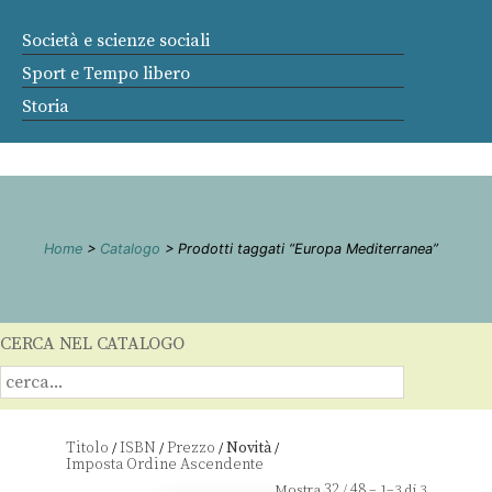
Società e scienze sociali
Sport e Tempo libero
Storia
Home
>
Catalogo
> Prodotti taggati “Europa Mediterranea”
CERCA NEL CATALOGO
Titolo
ISBN
Prezzo
Novità
/
/
/
/
32
48
Mostra
/
– 1–3 di 3