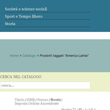
Società e scienze sociali
Sport e Tempo libero
Storia
Home
>
Catalogo
> Prodotti taggati “America Latina”
CERCA NEL CATALOGO
Titolo
ISBN
Prezzo
Novità
/
/
/
/
32
48
Mostra
/
– 1–3 di 3