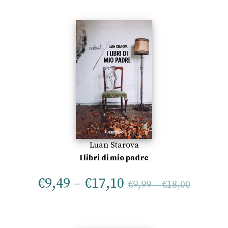
Luan Starova
I libri di mio padre
€
9,49
–
€
17,10
€
9,99
–
€
18,00