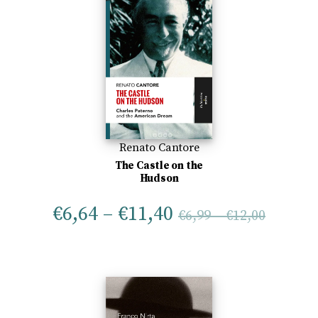
Renato Cantore
The Castle on the
Hudson
€
6,64
–
€
11,40
€
6,99
–
€
12,00