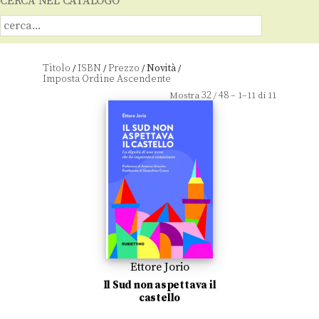
CERCA NEL CATALOGO
Titolo
ISBN
Prezzo
Novità
/
/
/
/
32
48
Mostra
/
– 1–11 di 11
Ettore Jorio
Il Sud non aspettava il
castello