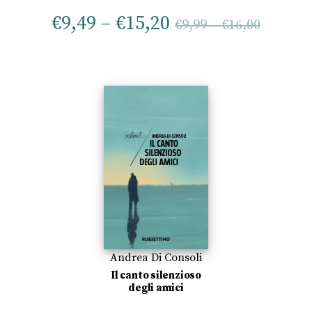
€
9,49
–
€
15,20
€
9,99
–
€
16,00
Andrea Di Consoli
Il canto silenzioso
degli amici