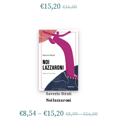
€
15,20
€
16,00
Saverio Strati
Noi lazzaroni
€
8,54
–
€
15,20
€
8,99
–
€
16,00