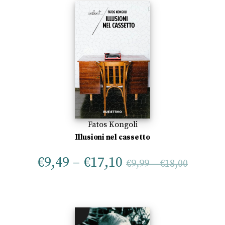
Fatos Kongoli
Illusioni nel cassetto
€
9,49
–
€
17,10
€
9,99
–
€
18,00