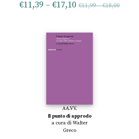
€
11,39
–
€
17,10
€
11,99
–
€
18,00
AA.VV.
Il punto di approdo
a cura di
Walter
Greco