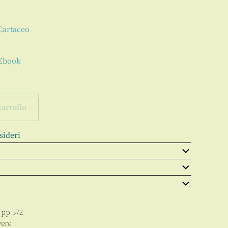
 Cartaceo
 Ebook
carrello
sideri
, pp
372
vere