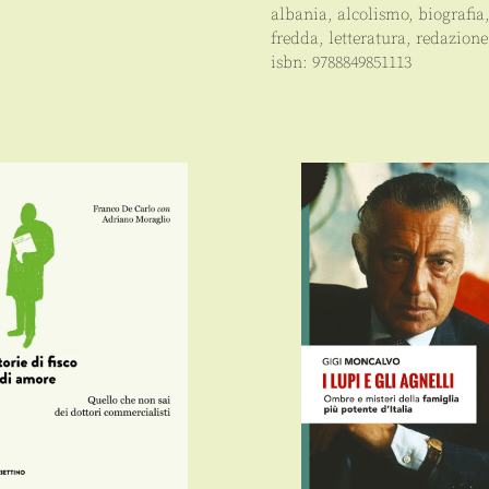
albania
,
alcolismo
,
biografia
fredda
,
letteratura
,
redazione
isbn:
9788849851113