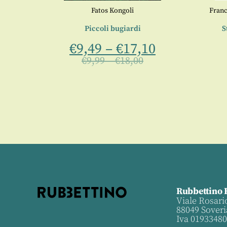
Fatos Kongoli
Franc
e
Piccoli bugiardi
S
0
€
9,49
–
€
17,10
€
9,99
–
€
18,00
Rubbettino 
Viale Rosari
88049 Soveri
Iva 0193348