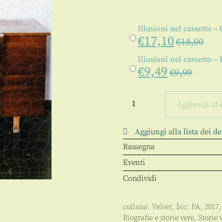
Illusioni nel cassetto –
€
17,10
€
18,00
Illusioni nel cassetto –
€
9,49
€
9,99
Illusioni
nel
Aggiungi al 
cassetto
quantità
Aggiungi alla lista dei de
Rassegna
Eventi
Condividi
collana:
Velvet
, bic:
FA
,
2017
Biografie e storie vere
,
Storie 