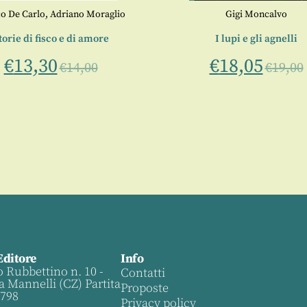
o De Carlo
,
Adriano Moraglio
Gigi Moncalvo
torie di fisco e di amore
I lupi e gli agnelli
€
13,30
€
18,05
€
14,00
€
19,00
Editore
Info
o Rubbettino n. 10 -
Contatti
a Mannelli (CZ) Partita
Proposte
0798
Privacy policy