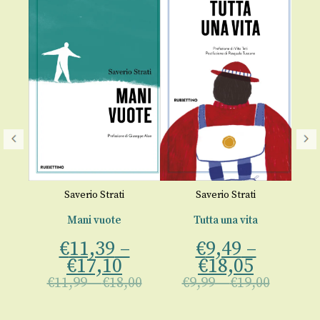
Saverio Strati
Saverio Strati
Mani vuote
Tutta una vita
Il
€
11,39
–
€
9,49
–
€
17,10
€
18,05
00
€
11,99
–
€
18,00
€
9,99
–
€
19,00