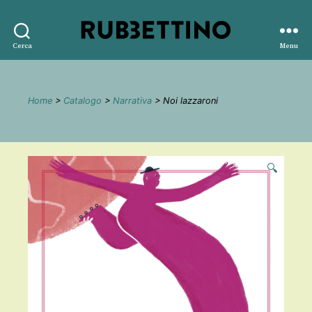
Rubbettino
Cerca
Menu
editore
Home
>
Catalogo
>
Narrativa
> Noi lazzaroni
🔍