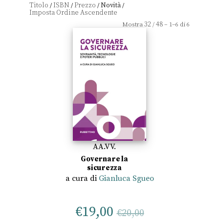
Titolo
ISBN
Prezzo
Novità
/
/
/
/
32
48
Mostra
/
– 1–6 di 6
AA.VV.
Governare la
sicurezza
a cura di
Gianluca Sgueo
€
19,00
€
20,00