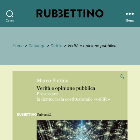
Rubbettino
Cerca
Menu
editore
Home
>
Catalogo
>
Diritto
> Verità e opinione pubblica
🔍