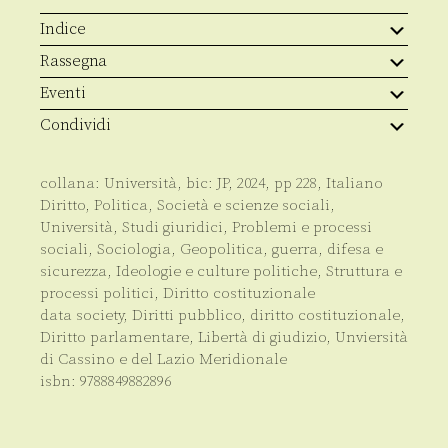
quantità
Indice
Rassegna
Eventi
Condividi
collana:
Università
, bic:
JP
,
2024
, pp
228
,
Italiano
Diritto
,
Politica
,
Società e scienze sociali
,
Università
,
Studi giuridici
,
Problemi e processi
sociali
,
Sociologia
,
Geopolitica, guerra, difesa e
sicurezza
,
Ideologie e culture politiche
,
Struttura e
processi politici
,
Diritto costituzionale
data society
,
Diritti pubblico
,
diritto costituzionale
,
Diritto parlamentare
,
Libertà di giudizio
,
Unviersità
di Cassino e del Lazio Meridionale
isbn:
9788849882896