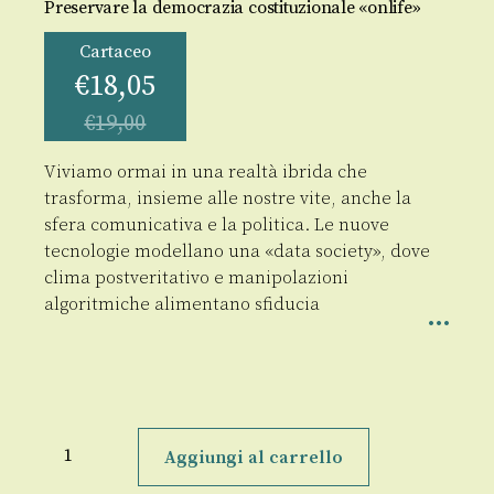
Preservare la democrazia costituzionale «onlife»
Cartaceo
€
18,05
€
19,00
Viviamo ormai in una realtà ibrida che
trasforma, insieme alle nostre vite, anche la
sfera comunicativa e la politica. Le nuove
tecnologie modellano una «data society», dove
clima postveritativo e manipolazioni
algoritmiche alimentano sfiducia
Verità
e
Aggiungi al carrello
opinione
pubblica