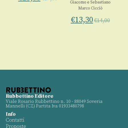
Giacomo
e
Sebastiano
Marco Cicciò
€
13,30
€
14,00
Rubbettino Editore
Viale Rosario Rubbettino n. 10 - 88049 Soveria
Mannelli (CZ) Partita Iva 01933480798
Info
Contatti
Proposte