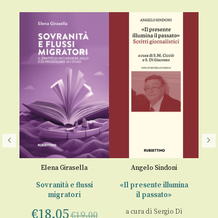
Elena Girasella
Angelo Sindoni
Va
Sovranità e flussi
«Il presente illumina
migratori
il passato»
D
€
18,05
a cura di
Sergio Di
00
€
19,00