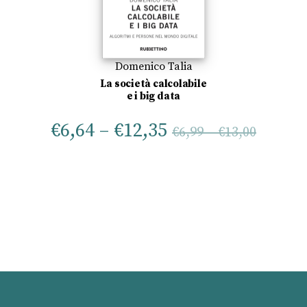
Domenico Talia
La società calcolabile
e i big data
€
6,64
–
€
12,35
€
6,99
–
€
13,00