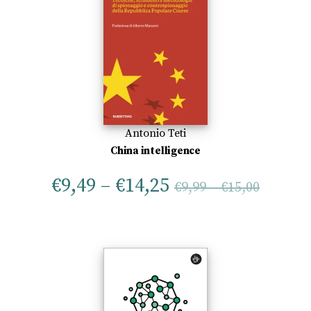
Antonio Teti
China intelligence
€
9,49
–
€
14,25
€
9,99
–
€
15,00