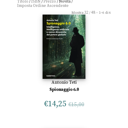
Titolo
ISBN
Prezzo
Novità
/
/
/
/
32
48
Mostra
/
– 1–6 di 6
Antonio Teti
Spionaggio 6.0
€
14,25
€
15,00