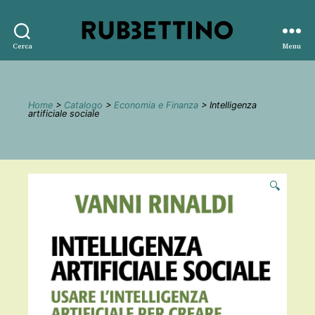
Rubbettino
Cerca
Menu
editore
Home
>
Catalogo
>
Economia e Finanza
> Intelligenza
artificiale sociale
🔍