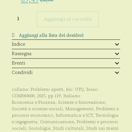
€
9,99
Intelligenza
artificiale
Aggiungi al carrello
sociale
quantità
Aggiungi alla lista dei desideri
Indice
Rassegna
Eventi
Condividi
collana:
Problemi aperti
, bic:
UYQ
, bisac:
COM004000
,
2025
, pp
119
,
Italiano
Economia e Finanza
,
Scienze e Innovazione
,
Società e scienze sociali
,
Management
,
Problemi e
processi economici
,
Informatica e ICT
,
Tecnologia
e ingegneria
,
Comunicazione
,
Problemi e processi
sociali
,
Sociologia
,
Studi culturali
,
Studi sui mezzi