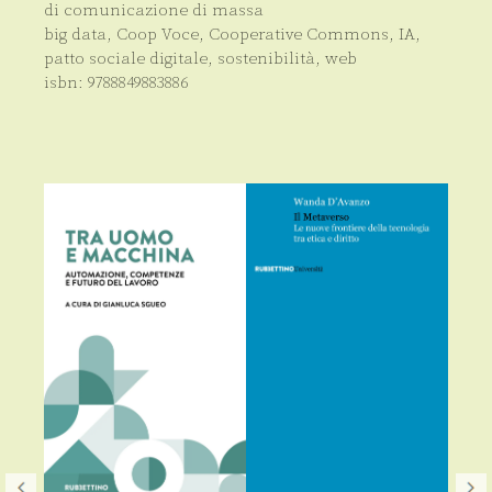
di comunicazione di massa
big data
,
Coop Voce
,
Cooperative Commons
,
IA
,
patto sociale digitale
,
sostenibilità
,
web
isbn:
9788849883886