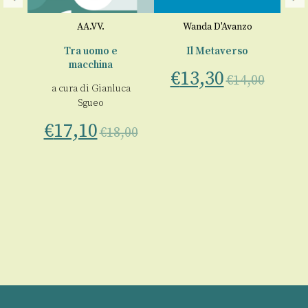
AA.VV.
Wanda D'Avanzo
Tra uomo e
Il Metaverso
D
macchina
€
13,30
€
14,00
a
a cura di
Gianluca
tu
Sgueo
00
€
17,10
a
€
18,00
€