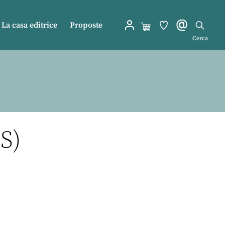
La casa editrice
Proposte
Cerca
S)