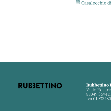
Casalecchio d
Rubbettino 
Viale Rosari
88049 Soveri
Iva 0193348