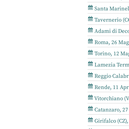
Santa Marinell
Tavernerio (CO
Adami di Decol
Roma, 26 Magg
Torino, 12 Mag
Lamezia Terme,
Reggio Calabri
Rende, 11 Apri
Vitorchiano (V
Catanzaro, 27
Girifalco (CZ)