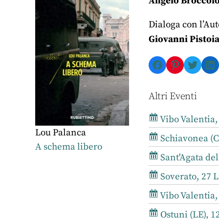
Angelo Broccol
Dialoga con l’Au
Giovanni Pistoi
Facebook
Pinterest
Twitte
Li
Altri Eventi
Vibo Valentia,
Lou Palanca
Schiavonea (CS
A schema libero
Sant'Agata del
Soverato, 27 L
Vibo Valentia,
Ostuni (LE), 1