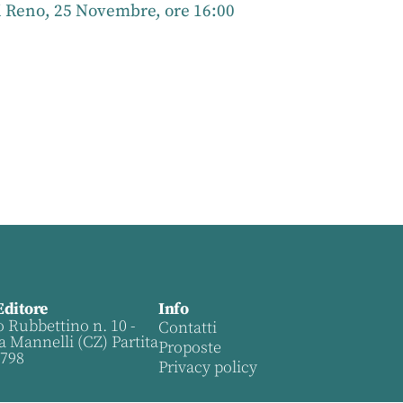
i Reno, 25 Novembre, ore 16:00
Editore
Info
o Rubbettino n. 10 -
Contatti
a Mannelli (CZ) Partita
Proposte
0798
Privacy policy