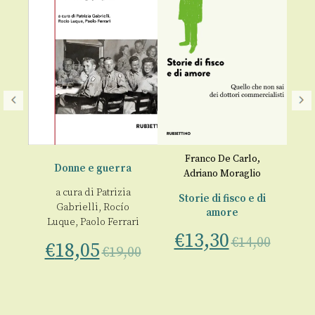
Franco De Carlo
,
Donne e guerra
Adriano Moraglio
evi
a cura di
Patrizia
Storie di fisco e di
Gabrielli
,
Rocío
amore
Luque
,
Paolo Ferrari
€
13,30
€
14,00
00
€
18,05
€
19,00