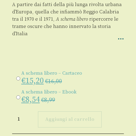
A partire dai fatti della più lunga rivolta urbana
d’Europa, quella che infiammò Reggio Calabria
tra il 1970 e il 1971,
A schema libero
ripercorre le
trame oscure che hanno innervato la storia
d’Italia
A schema libero – Cartaceo
€
15,20
€
16,00
A schema libero – Ebook
€
8,54
€
8,99
A
schema
Aggiungi al carrello
libero
quantità