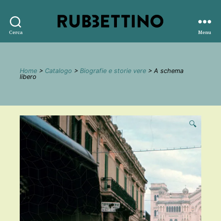
Rubbettino
Cerca
Menu
editore
Home
>
Catalogo
>
Biografie e storie vere
> A schema
libero
🔍