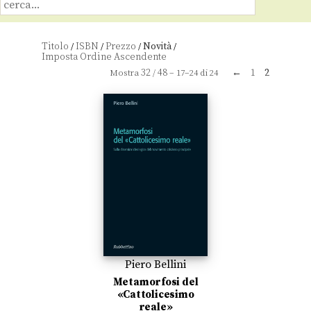
Titolo
ISBN
Prezzo
Novità
/
/
/
/
32
48
←
1
2
Mostra
/
– 17–24 di 24
Piero Bellini
Metamorfosi del
«Cattolicesimo
reale»