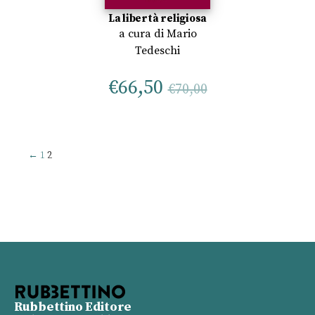
La libertà religiosa
a cura di
Mario
Tedeschi
€
66,50
€
70,00
←
1
2
Rubbettino Editore