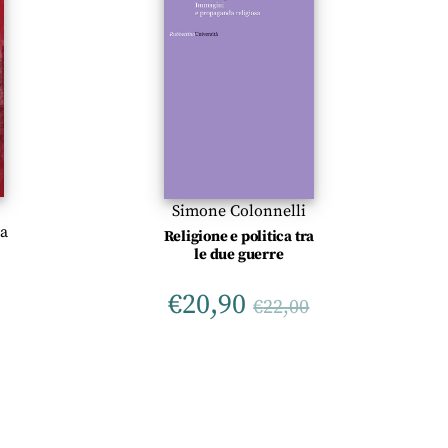
Simone Colonnelli
ta
Religione e politica tra
le due guerre
€
20,90
€
22,00