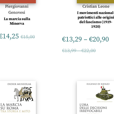
Piergiovanni
Cristian Leone
Genovesi
I movimenti nazional
patriottici alle origin
La marcia sulla
del fascismo (1919-
Minerva
1920)
€
14,25
€
15,00
€
13,29
–
€
20,90
€
13,99
–
€
22,00