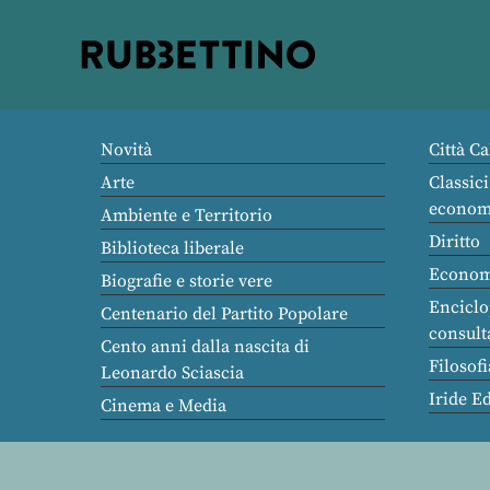
Rubbettino
editore
Novità
Città Ca
Arte
Classici
econom
Ambiente e Territorio
Diritto
Biblioteca liberale
Econom
Biografie e storie vere
Enciclo
Centenario del Partito Popolare
consult
Cento anni dalla nascita di
Filosofi
Leonardo Sciascia
Iride E
Cinema e Media