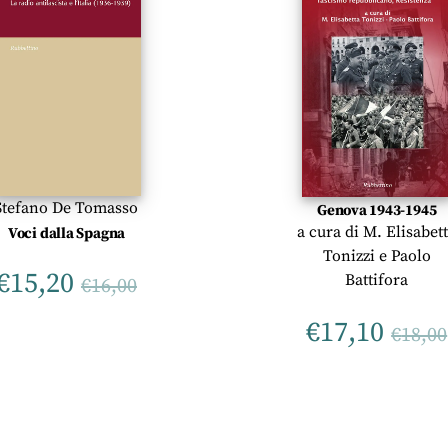
Stefano De Tomasso
Genova 1943-1945
a cura di
M. Elisabet
Voci dalla Spagna
Tonizzi
e
Paolo
€
15,20
Battifora
€
16,00
€
17,10
€
18,00