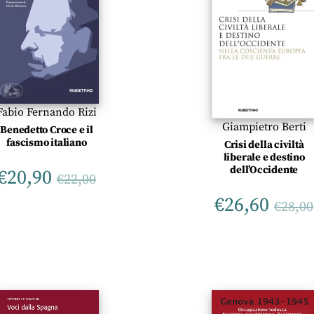
Fabio Fernando Rizi
Giampietro Berti
Benedetto Croce e il
fascismo italiano
Crisi della civiltà
liberale e destino
dell’Occidente
€
20,90
€
22,00
€
26,60
€
28,00