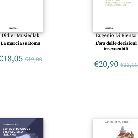
Didier Musiedlak
Eugenio Di Rienzo
La marcia su Roma
L’ora delle decisioni
irrevocabili
€
18,05
€
19,00
€
20,90
€
22,00