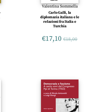
Valentina Sommella
Carlo Galli, la
-
diplomazia italiana e le
i
relazioni fra Italia e
Turchia
€
17,10
€
18,00