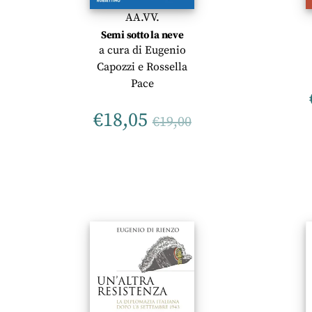
AA.VV.
Semi sotto la neve
a cura di
Eugenio
Capozzi
e
Rossella
Pace
€
18,05
€
19,00