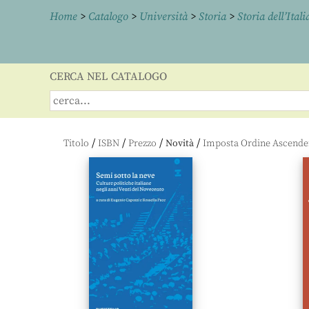
Home
>
Catalogo
>
Università
>
Storia
>
Storia dell’Ita
CERCA NEL CATALOGO
/
/
/
/
Titolo
ISBN
Prezzo
Novità