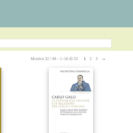
Mostra
32
/
48
– 1–16 di 33
1
2
3
→