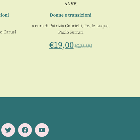
AA.VV.
zioni
Donne e transizioni
a cura 
a cura di
Patrizia Gabrielli
,
Rocío Luque
,
o Carusi
Paolo Ferrari
€
19,00
€
20,00
Twitter
Facebook
Youtube