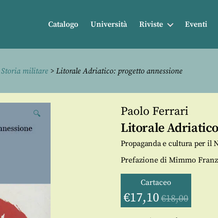
Catalogo
Università
Riviste
Eventi
>
Storia militare
> Litorale Adriatico: progetto annessione
Paolo Ferrari
🔍
Litorale Adriatic
Propaganda e cultura per il
Prefazione di Mimmo Franzi
Cartaceo
€
17,10
€
18,00