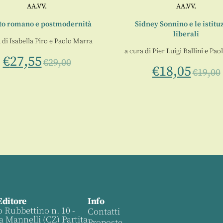
AA.VV.
AA.VV.
tto romano e postmodernità
Sidney Sonnino e le istitu
liberali
 di
Isabella Piro
e
Paolo Marra
a cura di
Pier Luigi Ballini
e
Paol
€
27,55
€
29,00
€
18,05
€
19,00
Editore
Info
o Rubbettino n. 10 -
Contatti
a Mannelli (CZ) Partita
Proposte