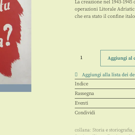
La creazione nel 1943-1945 
operazioni Litorale Adriatic
che era stato il confine ital
Litorale
Adriatico:
Aggiungi al 
progetto
annessione
quantità
Aggiungi alla lista dei de
Indice
Rassegna
Eventi
Condividi
collana:
Storia e storiografia
,