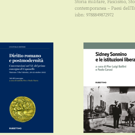
Storia militare
,
Fascismo
,
Sto
contemporanea – Paesi dell’E
isbn:
9788849872972