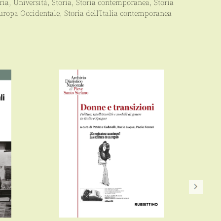
ria
,
Università
,
Storia
,
Storia contemporanea
,
Storia
uropa Occidentale
,
Storia dell’Italia contemporanea