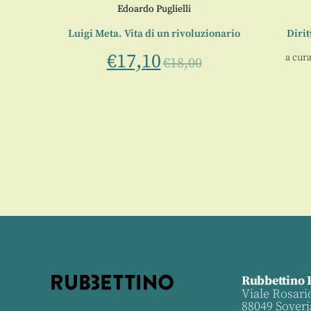
Edoardo Puglielli
 e vita
Luigi Meta. Vita di un rivoluzionario
Diri
€
17,10
a cura
€
18,00
Rubbettino 
Viale Rosari
88049 Soveri