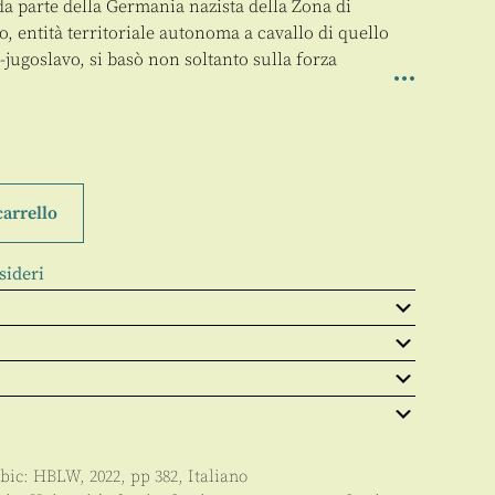
da parte della Germania nazista della Zona di
o, entità territoriale autonoma a cavallo di quello
o-jugoslavo, si basò non soltanto sulla forza
carrello
sideri
 bic:
HBLW
,
2022
, pp
382
,
Italiano