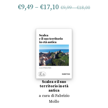
€
9,49
–
€
17,10
€
9,99
–
€
18,00
Scalea e il suo
territorio in età
antica
a cura di
Fabrizio
Mollo