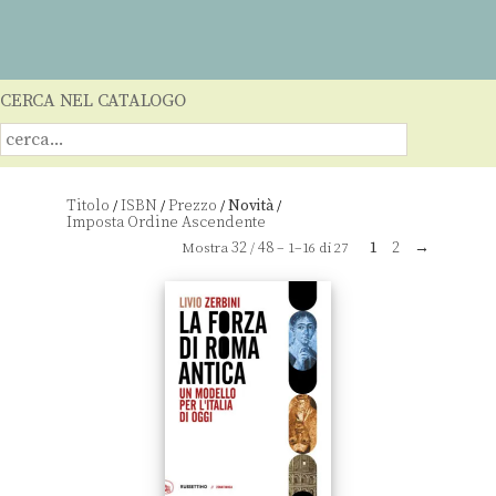
CERCA NEL CATALOGO
Titolo
ISBN
Prezzo
Novità
/
/
/
/
32
48
1
2
→
Mostra
/
– 1–16 di 27