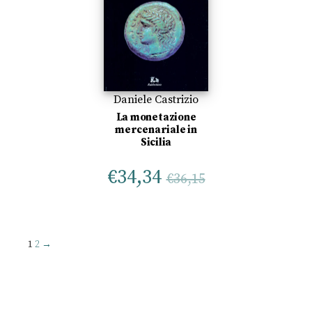
Daniele Castrizio
La monetazione
mercenariale in
Sicilia
€
34,34
€
36,15
1
2
→