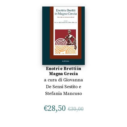
Enotri e Bretti in
Magna Grecia
a cura di
Giovanna
De Sensi Sestito
e
Stefania Mancuso
€
28,50
€
30,00