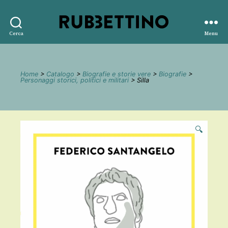
Rubbettino
Cerca
Menu
editore
Home
>
Catalogo
>
Biografie e storie vere
>
Biografie
>
Personaggi storici, politici e militari
> Silla
🔍