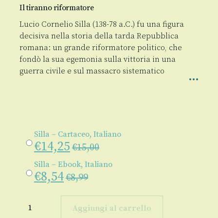
Il tiranno riformatore
Lucio Cornelio Silla (138-78 a.C.) fu una figura
decisiva nella storia della tarda Repubblica
romana: un grande riformatore politico, che
fondò la sua egemonia sulla vittoria in una
guerra civile e sul massacro sistematico
Silla – Cartaceo, Italiano
€
14,25
€
15,00
Silla – Ebook, Italiano
€
8,54
€
8,99
Silla
quantità
Aggiungi al carrello