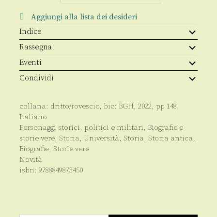
Aggiungi alla lista dei desideri
Indice
Rassegna
Eventi
Condividi
collana:
dritto/rovescio
, bic:
BGH
,
2022
, pp
148
,
Italiano
Personaggi storici, politici e militari
,
Biografie e
storie vere
,
Storia
,
Università
,
Storia
,
Storia antica
,
Biografie
,
Storie vere
Novità
isbn:
9788849873450