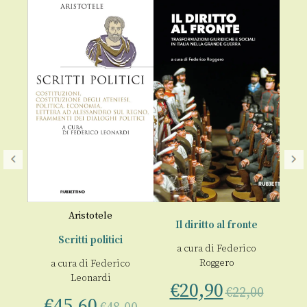
o
Aristotele
Il diritto al fronte
Scritti politici
a cura di
Federico
L
Roggero
a cura di
Federico
me
Leonardi
€
20,90
€
22,00
00
€
45,60