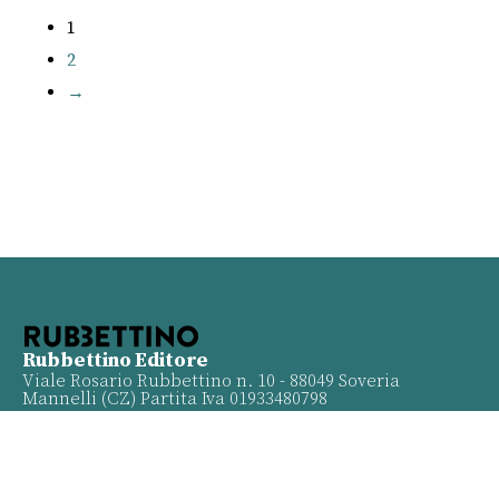
1
2
→
Rubbettino Editore
Viale Rosario Rubbettino n. 10 - 88049 Soveria
Mannelli (CZ) Partita Iva 01933480798
Info
Contatti
Proposte