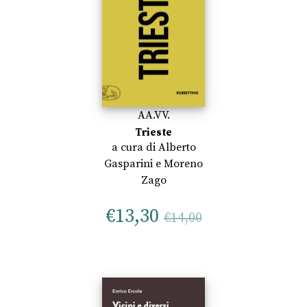
AA.VV.
Trieste
a cura di
Alberto
Gasparini
e
Moreno
Zago
€
13,30
€
14,00