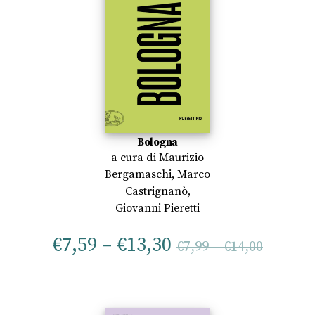
Bologna
a cura di
Maurizio
Bergamaschi
,
Marco
Castrignanò
,
Giovanni Pieretti
€
7,59
–
€
13,30
€
7,99
–
€
14,00