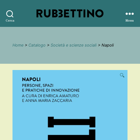
Rubbettino
Cerca
Menu
editore
Home
>
Catalogo
>
Società e scienze sociali
> Napoli
🔍