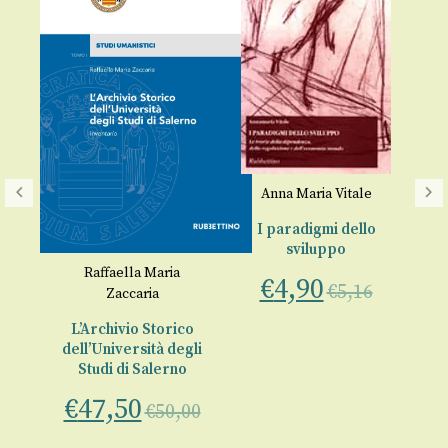
Anna Maria Vitale
Pi
I paradigmi dello
sviluppo
ne
Raffaella Maria
€
4,90
a 
€
5,16
Zaccaria
e
L’Archivio Storico
€
dell’Università degli
Studi di Salerno
00
€
47,50
€
50,00