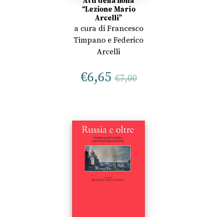
Atti della nona
“Lezione Mario
Arcelli”
a cura di
Francesco
Timpano
e
Federico
Arcelli
€
6,65
€
7,00