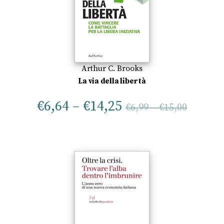
Arthur C. Brooks
La via della libertà
€
6,64
–
€
14,25
€
6,99
–
€
15,00