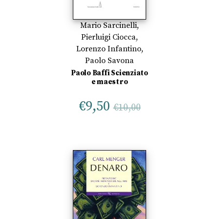
Mario Sarcinelli
,
Pierluigi Ciocca
,
Lorenzo Infantino
,
Paolo Savona
Paolo Baffi Scienziato
e maestro
€
9,50
€
10,00