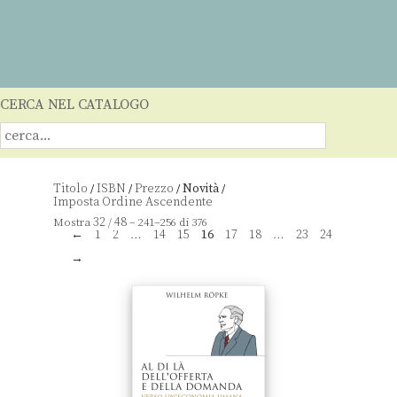
CERCA NEL CATALOGO
Titolo
ISBN
Prezzo
Novità
/
/
/
/
32
48
Mostra
/
– 241–256 di 376
←
1
2
…
14
15
16
17
18
…
23
24
→