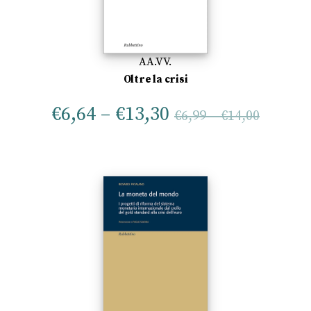
AA.VV.
Oltre la crisi
€
6,64
–
€
13,30
€
6,99
–
€
14,00