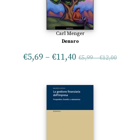
Carl Menger
Denaro
€
5,69
–
€
11,40
€
5,99
–
€
12,00