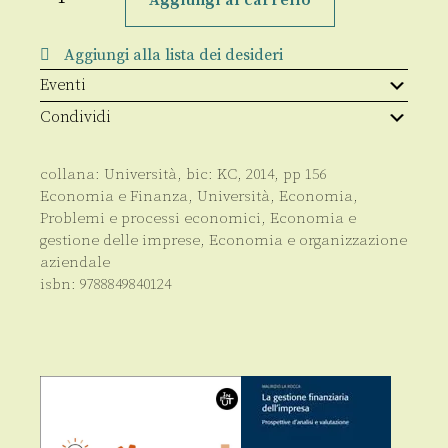
e
Performance
Competitiva
Aggiungi alla lista dei desideri
quantità
Eventi
Condividi
collana:
Università
, bic:
KC
,
2014
, pp
156
Economia e Finanza
,
Università
,
Economia
,
Problemi e processi economici
,
Economia e
gestione delle imprese
,
Economia e organizzazione
aziendale
isbn:
9788849840124