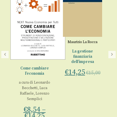
Maurizio La Rocca
La gestione
finanziaria
dell’impresa
oli
Come cambiare
€
14,25
€
15,00
l’economia
 e
li
a cura di
Leonardo
Becchetti
,
Luca
in
Raffaele
,
Lorenzo
Semplici
€
00
€
8,54
–
€
14,25