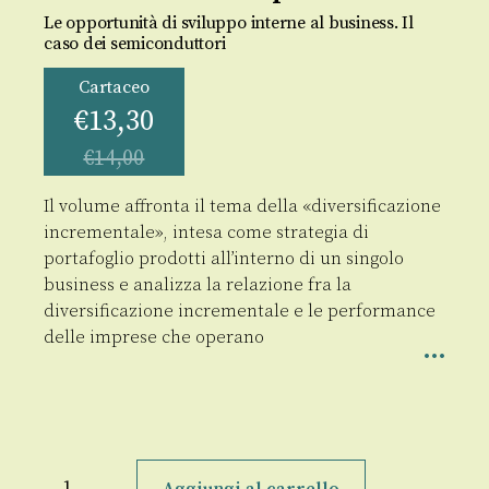
Le opportunità di sviluppo interne al business. Il
caso dei semiconduttori
Cartaceo
€
13,30
€
14,00
Il volume affronta il tema della «diversificazione
incrementale», intesa come strategia di
portafoglio prodotti all’interno di un singolo
business e analizza la relazione fra la
diversificazione incrementale e le performance
delle imprese che operano
Diversificazione
Incrementale
Aggiungi al carrello