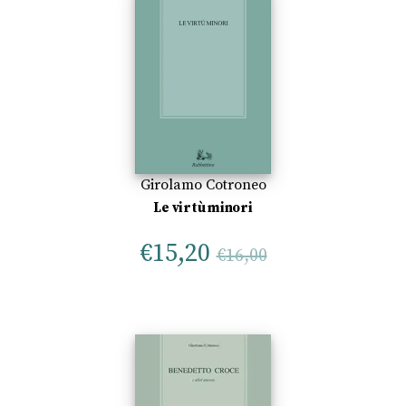
Girolamo Cotroneo
Le virtù minori
€
15,20
€
16,00