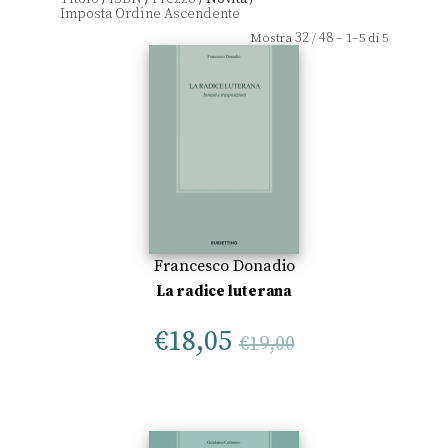
32
48
Mostra
/
– 1–5 di 5
Francesco Donadio
La radice luterana
€
18,05
€
19,00