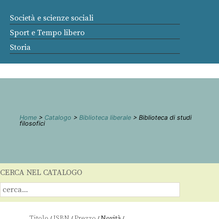
Società e scienze sociali
Sport e Tempo libero
Storia
Home
>
Catalogo
>
Biblioteca liberale
> Biblioteca di studi
filosofici
CERCA NEL CATALOGO
Titolo
ISBN
Prezzo
Novità
/
/
/
/