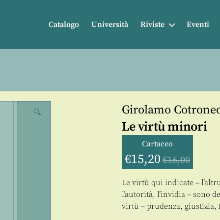
Catalogo
Università
Riviste
Eventi
Girolamo Cotrone
🔍
Le virtù minori
Cartaceo
€
15,20
€
16,00
Le virtù qui indicate – l’al
l’autorità, l’invidia – sono
virtù – prudenza, giustizia,