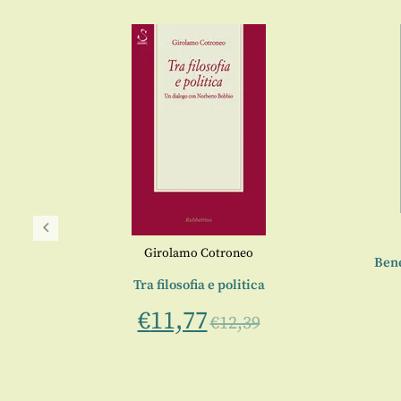
Girolamo Cotroneo
Bene
Tra filosofia e politica
€
11,77
€
12,39