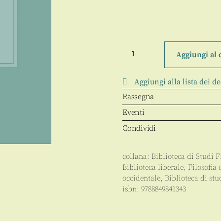
Le
virtù
Aggiungi al 
minori
quantità
Aggiungi alla lista dei de
Rassegna
Eventi
Condividi
collana:
Biblioteca di Studi Fi
Biblioteca liberale
,
Filosofia 
occidentale
,
Biblioteca di stud
isbn:
9788849841343