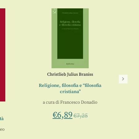
Christlieb Julius Braniss
Religione, filosofia e “filosofia
Tra a
cristiana”
s
a cura di
Francesco Donadio
€
6,89
€
7,25
tà
neo