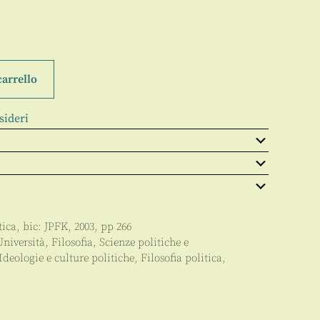
carrello
sideri
tica
, bic:
JPFK
,
2003
, pp
266
Università
,
Filosofia
,
Scienze politiche e
Ideologie e culture politiche
,
Filosofia politica
,