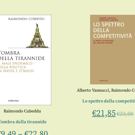
Alberto Vannucci
,
Raimondo C
Lo spettro della competit
€
21,85
Raimondo Cubeddu
€
23,00
L’ombra della tirannide
€
9,49
–
€
22,80