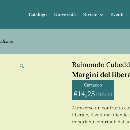
Catalogo
Università
Riviste
Eventi
ralismo
Raimondo Cubed
🔍
Margini del liber
Cartaceo
€
14,25
€
15,00
Attraverso un confronto co
liberale, il volume intende d
importanti contributi dati al