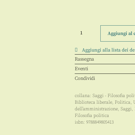
Margini
del
Aggiungi al 
liberalismo
quantità
Aggiungi alla lista dei de
Rassegna
Eventi
Condividi
collana:
Saggi - Filosofia poli
Biblioteca liberale
,
Politica
,
dell’amministrazione
,
Saggi
,
Filosofia politica
isbn:
9788849805413