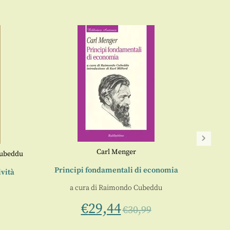
Carl Menger
ubeddu
Per un
Principi fondamentali di economia
ività
a cura di
Raimondo Cubeddu
€
29,44
€
30,99