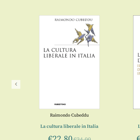
Raimondo Cubeddu
ismo
La cultura liberale in Italia
€
22,80
€
24,00