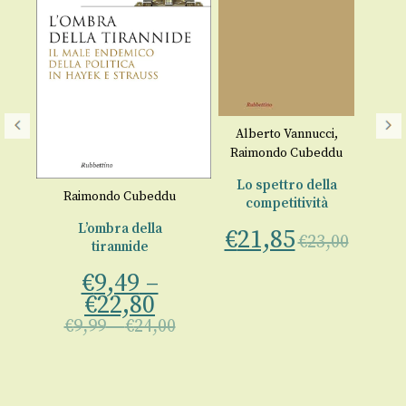
Alberto Vannucci
,
Raimondo Cubeddu
Lo spettro della
du
Raimondo Cubeddu
competitività
 in
L’ombra della
a
€
21,85
€
23,00
tirannide
€
9,49
–
€
00
€
22,80
€
9,99
–
€
24,00