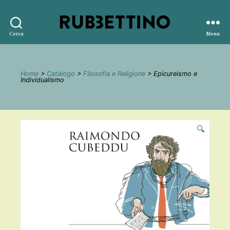
Rubbettino
Cerca
Menu
editore
Home
>
Catalogo
>
Filosofia e Religione
> Epicureismo e
Individualismo
🔍