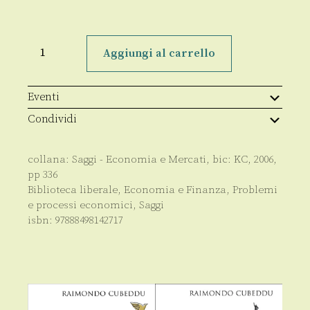
Lo
spettro
Aggiungi al carrello
della
competitività
quantità
Eventi
Condividi
collana:
Saggi - Economia e Mercati
, bic:
KC
,
2006
,
pp
336
Biblioteca liberale
,
Economia e Finanza
,
Problemi
e processi economici
,
Saggi
isbn:
97888498142717