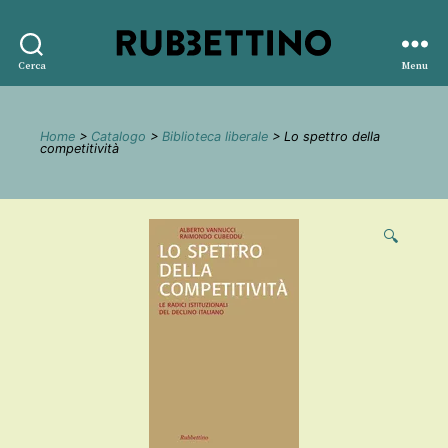
Rubbettino
Cerca
Menu
editore
Home
>
Catalogo
>
Biblioteca liberale
> Lo spettro della
competitività
🔍