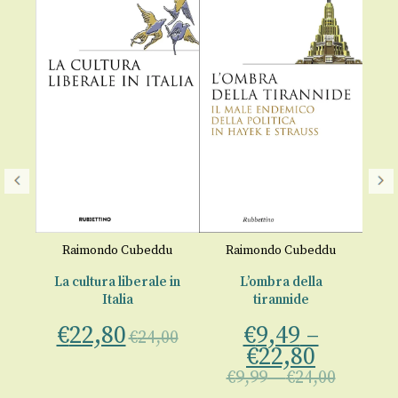
Carl Menge
Principi
fondamentali
imondo Cubeddu
Raimondo Cubeddu
economia
cultura liberale in
L’ombra della
a cura di
Raim
Italia
tirannide
Cubeddu
22,80
€
9,49
–
€
29,44
€
24,00
€
3
€
22,80
€
9,99
–
€
24,00