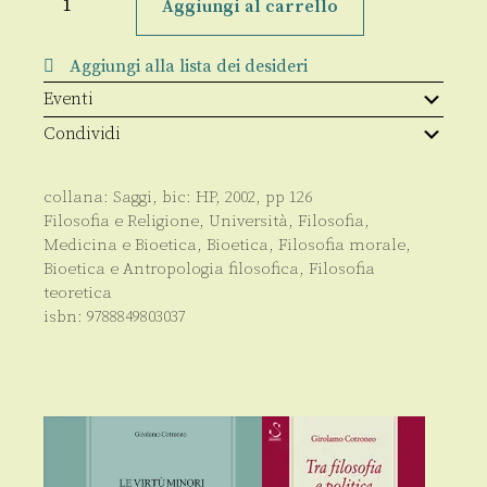
idee
Aggiungi al carrello
del
tempo
quantità
Aggiungi alla lista dei desideri
Eventi
Condividi
collana:
Saggi
, bic:
HP
,
2002
, pp
126
Filosofia e Religione
,
Università
,
Filosofia
,
Medicina e Bioetica
,
Bioetica
,
Filosofia morale,
Bioetica e Antropologia filosofica
,
Filosofia
teoretica
isbn:
9788849803037