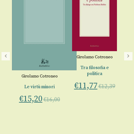
G
Girolamo Cotroneo
B
Tra filosofia e
politica
€
lla
Girolamo Cotroneo
€
11,77
€
12,39
Le virtù minori
na
€
15,20
€
16,00
ra
00