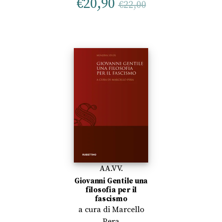
€
20,90
€
22,00
AA.VV.
Giovanni Gentile una
filosofia per il
fascismo
a cura di
Marcello
Pera