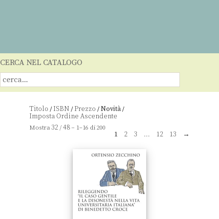
CERCA NEL CATALOGO
Titolo
ISBN
Prezzo
Novità
/
/
/
/
32
48
Mostra
/
– 1–16 di 200
1
2
3
…
12
13
→