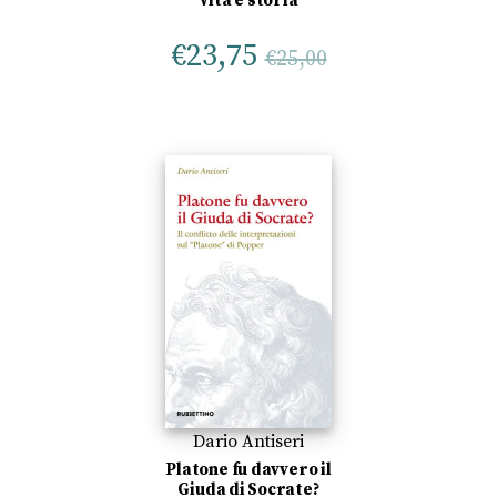
Vita e storia
€
23,75
€
25,00
Dario Antiseri
Platone fu davvero il
Giuda di Socrate?