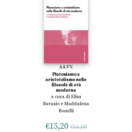
AA.VV.
Platonismo e
aristotelismo nelle
filosofe di età
moderna
a cura di
Elisa
Ravasio
e
Maddalena
Bonelli
€
15,20
€
16,00