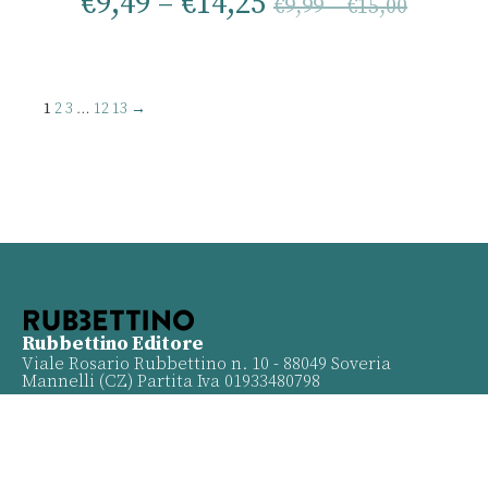
€
9,49
–
€
14,25
€
9,99
–
€
15,00
1
2
3
…
12
13
→
Rubbettino Editore
Viale Rosario Rubbettino n. 10 - 88049 Soveria
Mannelli (CZ) Partita Iva 01933480798
Info
Contatti
Proposte
Privacy policy