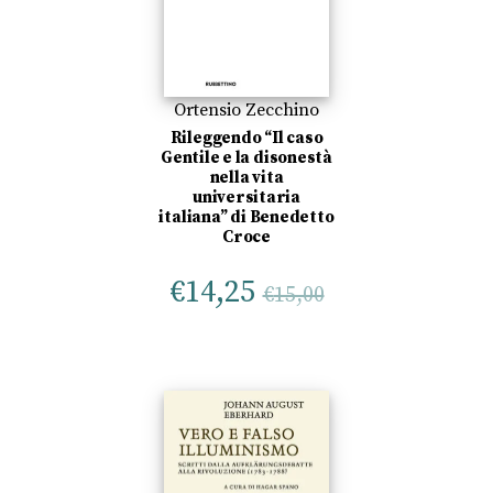
Ortensio Zecchino
Rileggendo “Il caso
Gentile e la disonestà
nella vita
universitaria
italiana” di Benedetto
Croce
€
14,25
€
15,00