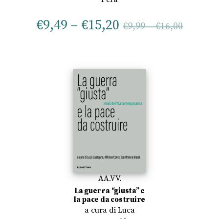
€
9,49
–
€
15,20
€
9,99
–
€
16,00
AA.VV.
La guerra “giusta” e
la pace da costruire
a cura di
Luca