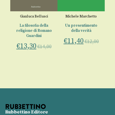
Gianluca Bellusci
Michele Marchetto
M
ne
La filosofia della
Un presentimento
e
religione di Romano
della verità
€
Guardini
€
11,40
€
12,00
€
13,30
00
€
14,00
Rubbettino Editore