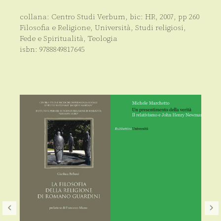
collana:
Centro Studi Verbum
, bic:
HR
,
2007
, pp
260
Filosofia e Religione
,
Università
,
Studi religiosi
,
Fede e Spiritualità
,
Teologia
isbn:
9788849817645