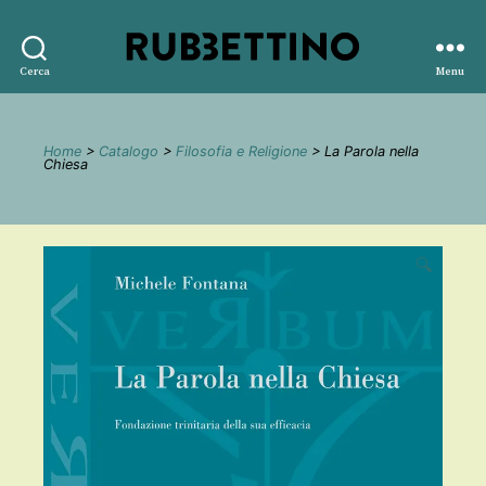
Rubbettino
Cerca
Menu
editore
Home
>
Catalogo
>
Filosofia e Religione
> La Parola nella
Chiesa
🔍