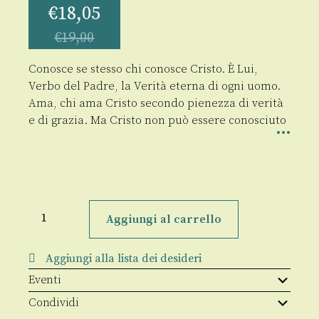
€
18,05
€
19,00
Conosce se stesso chi conosce Cristo. È Lui,
Verbo del Padre, la Verità eterna di ogni uomo.
Ama, chi ama Cristo secondo pienezza di verità
e di grazia. Ma Cristo non può essere conosciuto
La
Parola
Aggiungi al carrello
nella
Chiesa
quantità
Aggiungi alla lista dei desideri
Eventi
Condividi