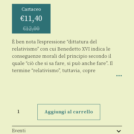
Cartaceo
€
11,40
€
12,00
È ben nota l’espressione “dittatura del
relativismo” con cui Benedetto XVI indica le
conseguenze morali del principio secondo il
quale “ciò che si sa fare, si può anche fare”. Il
termine “relativismo”, tuttavia, copre
Un
presentimento
Aggiungi al carrello
della
verità
quantità
Eventi