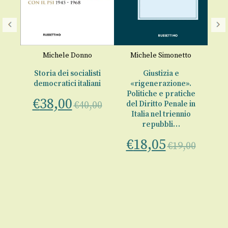
a
Michele Donno
Michele Simonetto
M
ri?
Storia dei socialisti
Giustizia e
democratici italiani
«rigenerazione».
€
00
Politiche e pratiche
€
38,00
€
40,00
del Diritto Penale in
Italia nel triennio
repubbli…
€
18,05
€
19,00