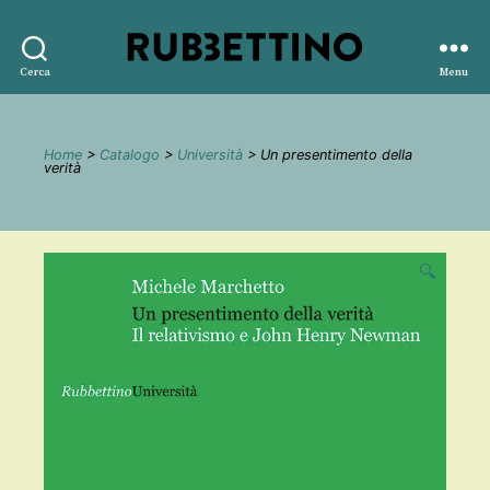
Rubbettino
Cerca
Menu
editore
Home
>
Catalogo
>
Università
> Un presentimento della
verità
🔍