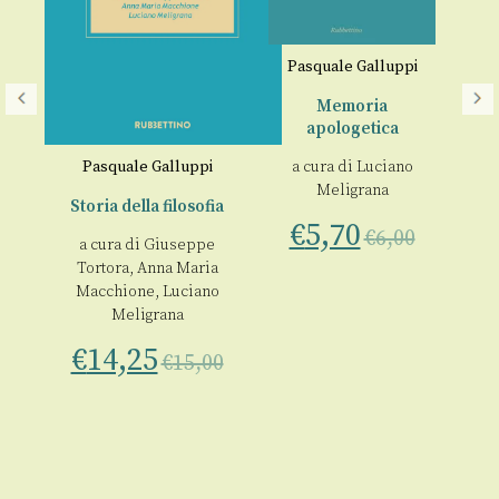
P.A
Pasquale Galluppi
Memoria
€
apologetica
nò
Pasquale Galluppi
a cura di
Luciano
Meligrana
Storia della filosofia
€
5,70
€
6,00
a cura di
Giuseppe
Tortora
,
Anna Maria
00
Macchione
,
Luciano
Meligrana
€
14,25
€
15,00