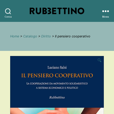
Rubbettino
Cerca
Menu
editore
Home
>
Catalogo
>
Diritto
> Il pensiero cooperativo
🔍