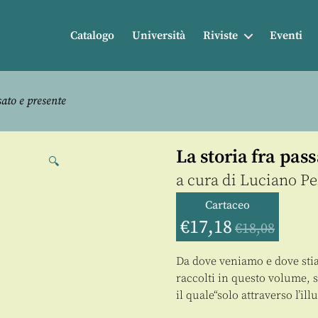
Catalogo
Università
Riviste
Eventi
sato e presente
La storia fra pas
🔍
a cura di
Luciano Pe
Cartaceo
€
17,18
€
18,08
Da dove veniamo e dove stia
raccolti in questo volume, s
il quale“solo attraverso l’i