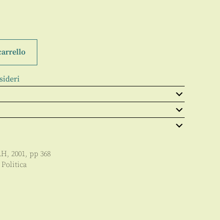
carrello
sideri
AH
,
2001
, pp
368
 Politica