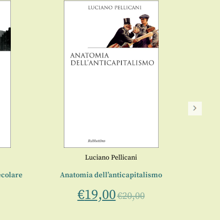
Luciano Pellicani
secolare
Anatomia dell’anticapitalismo
Dall
€
19,00
€
20,00