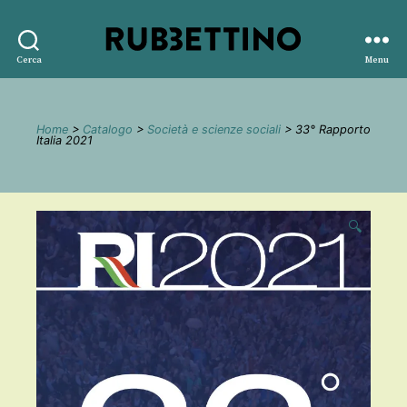
Rubbettino
Cerca
Menu
editore
Home
>
Catalogo
>
Società e scienze sociali
> 33° Rapporto
Italia 2021
🔍