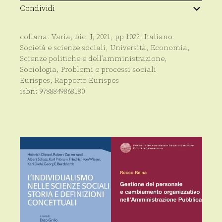
Condividi
collana:
Varia
, bic:
J
,
2021
, pp
1022
,
Italiano
Società e scienze sociali
,
Università
,
Economia
,
Scienze politiche e dell’amministrazione
,
Sociologia
,
Problemi e processi sociali
Eurispes
,
Rapporto Eurispes
isbn:
9788849868180