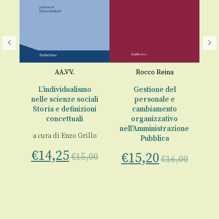
Ec
AA.VV.
Rocco Reina
e
€
L’individualismo
Gestione del
so
nelle scienze sociali
personale e
Storia e definizioni
cambiamento
00
concettuali
organizzativo
nell’Amministrazione
a cura di
Enzo Grillo
Pubblica
€
14,25
€
15,20
€
15,00
€
16,00