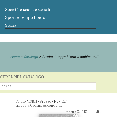
Società e scienze sociali
Sport e Tempo libero
Storia
Home
>
Catalogo
> Prodotti taggati “storia ambientale”
CERCA NEL CATALOGO
Titolo
ISBN
Prezzo
Novità
/
/
/
/
32
48
Mostra
/
– 1–2 di 2