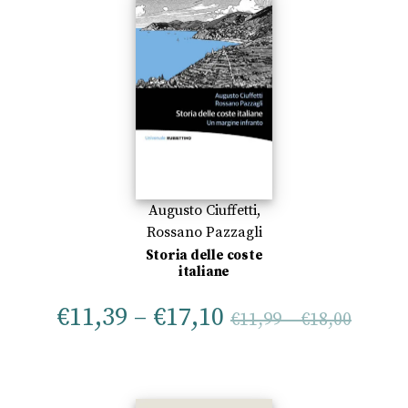
Augusto Ciuffetti
,
Rossano Pazzagli
Storia delle coste
italiane
€
11,39
–
€
17,10
€
11,99
–
€
18,00