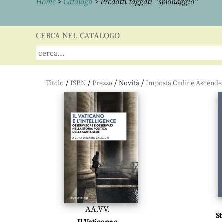
Home
>
Catalogo
> Prodotti taggati “spionaggio”
CERCA NEL CATALOGO
/
/
/
/
Titolo
ISBN
Prezzo
Novità
AA.VV.
St
Il Vaticano e