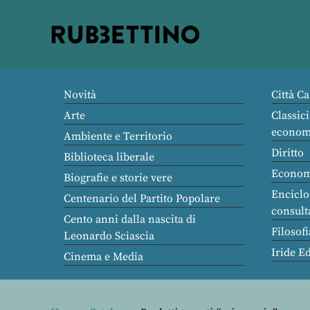
Rubbettino
editore
Novità
Città Ca
Arte
Classici
econom
Ambiente e Territorio
Diritto
Biblioteca liberale
Econom
Biografie e storie vere
Enciclo
Centenario del Partito Popolare
consult
Cento anni dalla nascita di
Filosofi
Leonardo Sciascia
Iride E
Cinema e Media