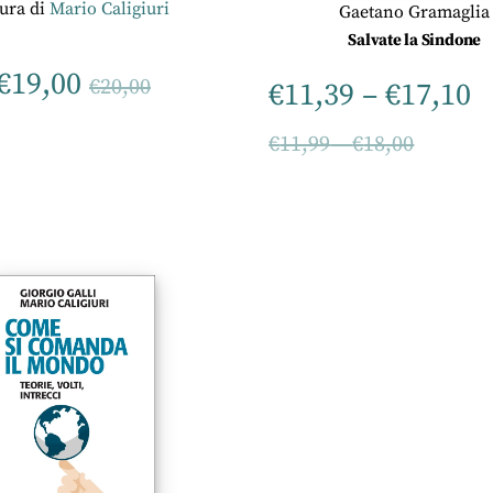
cura di
Mario Caligiuri
Gaetano Gramaglia
Salvate la Sindone
€
19,00
€
20,00
€
11,39
–
€
17,10
€
11,99
–
€
18,00