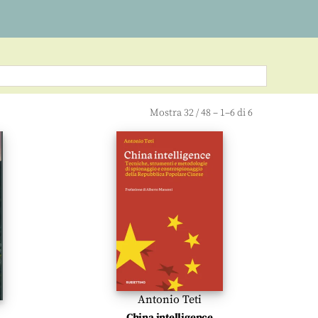
Mostra
32
/
48
– 1–6 di 6
Antonio Teti
,
China intelligence