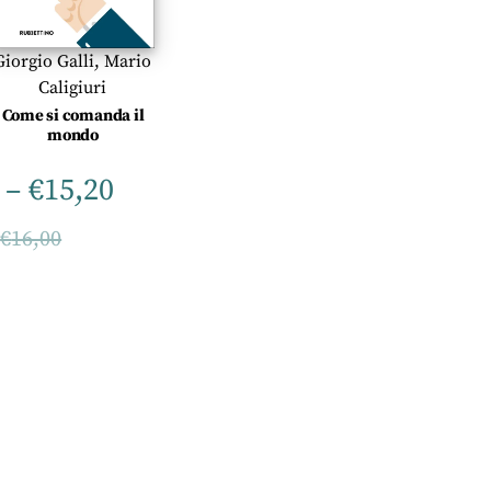
Giorgio Galli
,
Mario
Caligiuri
Come si comanda il
mondo
–
€
15,20
–
€
16,00