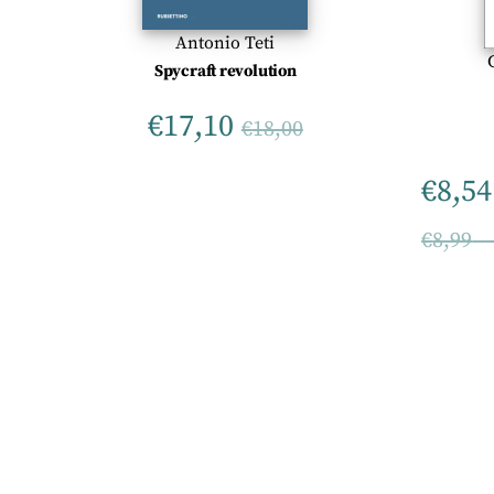
Antonio Teti
Spycraft revolution
€
17,10
€
18,00
€
8,54
€
8,99