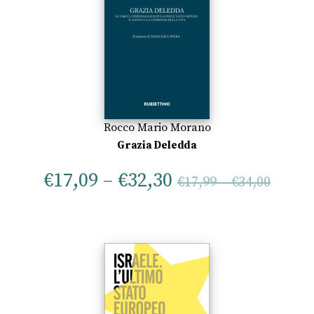
Rocco Mario Morano
Grazia Deledda
€
17,09
–
€
32,30
€
17,99
–
€
34,00