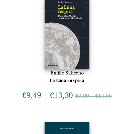
Emilio Salierno
La Luna respira
€
9,49
–
€
13,30
€
9,99
–
€
14,00