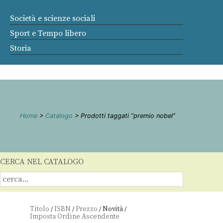
Società e scienze sociali
Sport e Tempo libero
Storia
Home
>
Catalogo
> Prodotti taggati “premio nobel”
CERCA NEL CATALOGO
Titolo
ISBN
Prezzo
Novità
/
/
/
/