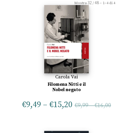
32
48
Mostra
/
– 1–4 di 4
Carola Vai
Filomena Nitti e il
Nobel negato
€
9,49
–
€
15,20
€
9,99
–
€
16,00