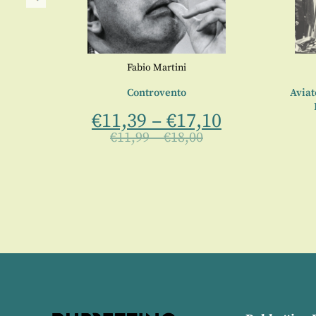
Fabio Martini
Controvento
Aviat
€
11,39
–
€
17,10
€
11,99
–
€
18,00