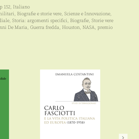
pp
152
,
Italiano
militari
,
Biografie e storie vere
,
Scienze e Innovazione
,
diale
,
Storia: argomenti specifici
,
Biografie
,
Storie vere
nni De Maria
,
Guerra fredda
,
Houston
,
NASA
,
premio