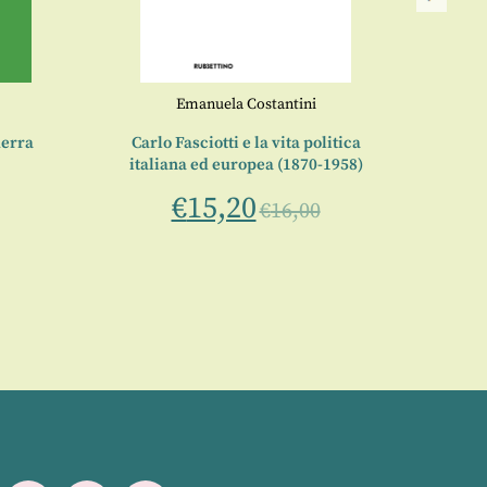
Emanuela Costantini
uerra
Carlo Fasciotti e la vita politica
Io
italiana ed europea (1870-1958)
€
15,20
€
16,00