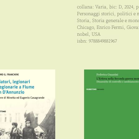
collana:
Varia
, bic:
D
,
2024
, 
Personaggi storici, politici e 
Storia
,
Storia generale e mon
Chicago
,
Enrico Fermi
,
Giova
nobel
,
USA
isbn:
9788849881967