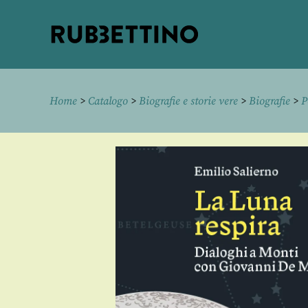
Rubbettino
editore
Home
>
Catalogo
>
Biografie e storie vere
>
Biografie
>
P