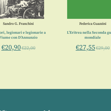
Sandro G. Franchini
Federica Guazzini
ori, legionari e legionarie a
L’Eritrea nella Seconda g
Fiume con D’Annunzio
mondiale
€
20,90
€
27,55
€
22,00
€
29,00