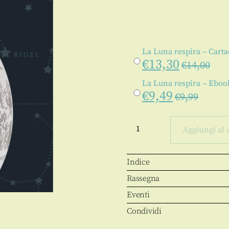
La Luna respira – Carta
€
13,30
€
14,00
La Luna respira – Ebook
€
9,49
€
9,99
La
Luna
Aggiungi al 
respira
quantità
Indice
Rassegna
Eventi
Condividi