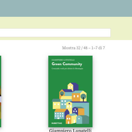
Mostra
32
/
48
– 1–7 di 7
Giampiero Lupatelli