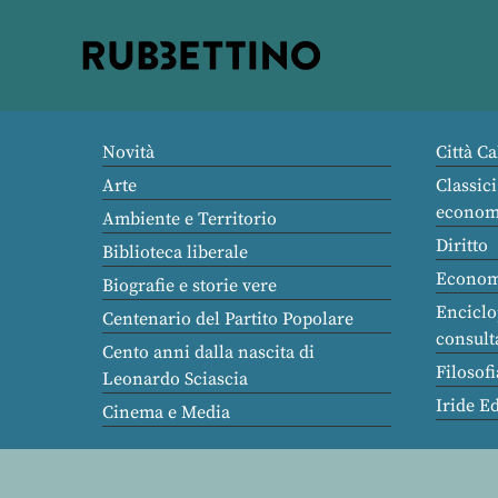
Rubbettino
editore
Novità
Città Ca
Arte
Classici
econom
Ambiente e Territorio
Diritto
Biblioteca liberale
Econom
Biografie e storie vere
Enciclo
Centenario del Partito Popolare
consult
Cento anni dalla nascita di
Filosofi
Leonardo Sciascia
Iride E
Cinema e Media