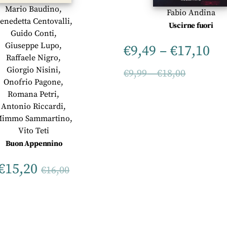
Mario Baudino
,
Fabio Andina
enedetta Centovalli
,
Uscirne fuori
Guido Conti
,
Giuseppe Lupo
,
€
9,49
–
€
17,10
Raffaele Nigro
,
Giorgio Nisini,
€
9,99
–
€
18,00
Onofrio Pagone,
Romana Petri,
Antonio Riccardi,
immo Sammartino,
Vito Teti
Buon Appennino
€
15,20
€
16,00