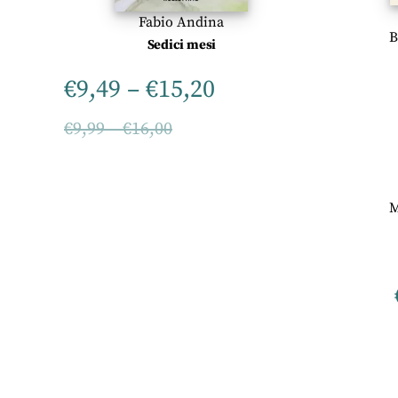
Fabio Andina
B
Sedici mesi
€
9,49
–
€
15,20
€
9,99
–
€
16,00
M