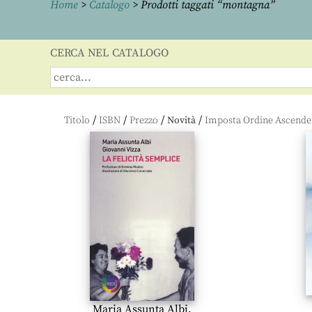
Home
>
Catalogo
> Prodotti taggati “montagna”
CERCA NEL CATALOGO
/
/
/
/
Titolo
ISBN
Prezzo
Novità
Maria Assunta Albi
,