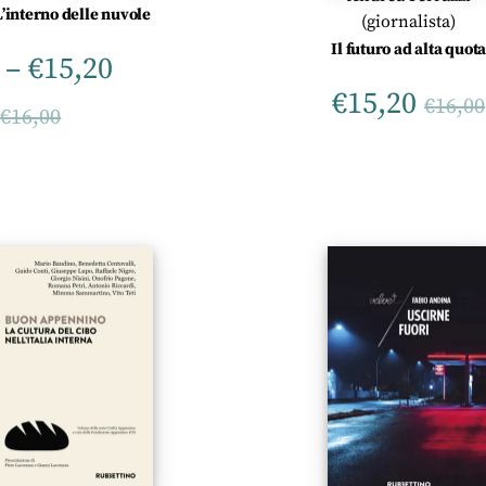
L’interno delle nuvole
(giornalista)
Il futuro ad alta quot
–
€
15,20
€
15,20
€
16,00
–
€
16,00