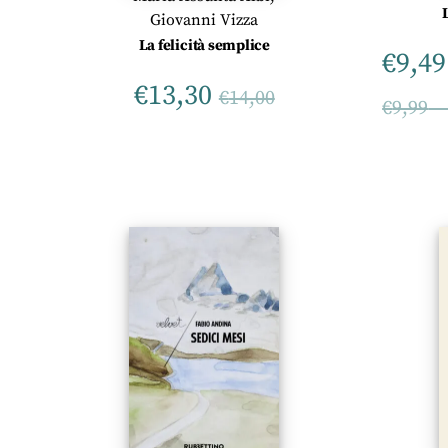
Giovanni Vizza
La felicità semplice
€
9,49
€
13,30
€
14,00
€
9,99