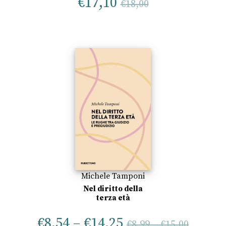
€
17,10
€
18,00
Michele Tamponi
Nel diritto della
terza età
€
8,54
–
€
14,25
€
8,99
–
€
15,00