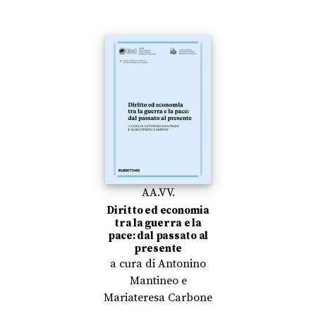
AA.VV.
Diritto ed economia
tra la guerra e la
pace: dal passato al
presente
a cura di
Antonino
Mantineo
e
Mariateresa Carbone