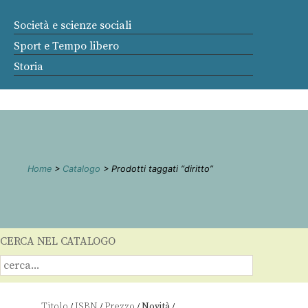
Società e scienze sociali
Sport e Tempo libero
Storia
Home
>
Catalogo
> Prodotti taggati “diritto”
CERCA NEL CATALOGO
Titolo
ISBN
Prezzo
Novità
/
/
/
/