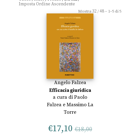
32
48
Mostra
/
– 1–5 di 5
Angelo Falzea
Efficacia giuridica
a cura di
Paolo
Falzea
e
Massimo La
Torre
€
17,10
€
18,00