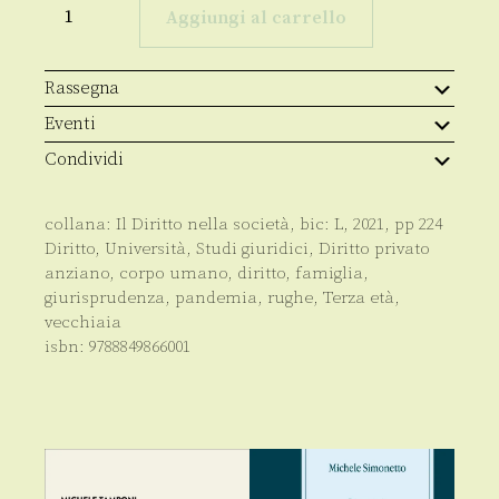
diritto
Aggiungi al carrello
della
terza
età
quantità
Rassegna
Eventi
Condividi
collana:
Il Diritto nella società
, bic:
L
,
2021
, pp
224
Diritto
,
Università
,
Studi giuridici
,
Diritto privato
anziano
,
corpo umano
,
diritto
,
famiglia
,
giurisprudenza
,
pandemia
,
rughe
,
Terza età
,
vecchiaia
isbn:
9788849866001