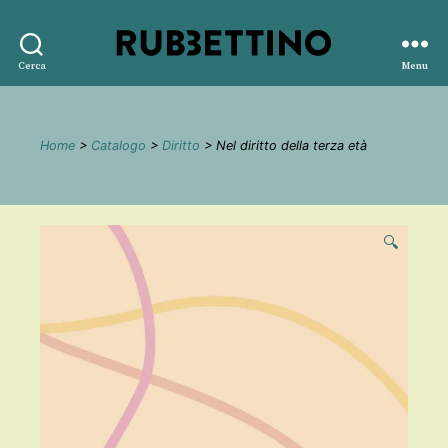
Rubbettino
Cerca
Menu
editore
Home
>
Catalogo
>
Diritto
> Nel diritto della terza età
🔍