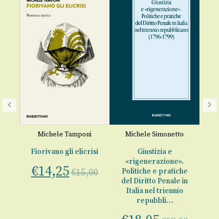
I
soc
Michele Tamponi
Michele Simonetto
€
Fiorivano gli elicrisi
Giustizia e
«rigenerazione».
€
14,25
o
€
15,00
Politiche e pratiche
del Diritto Penale in
Italia nel triennio
00
repubbli…