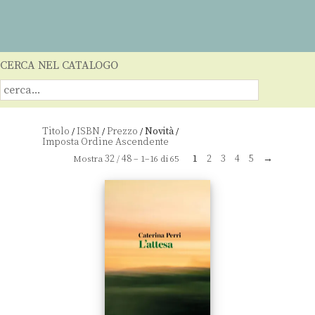
CERCA NEL CATALOGO
Titolo
ISBN
Prezzo
Novità
/
/
/
/
32
48
1
2
3
4
5
→
Mostra
/
– 1–16 di 65