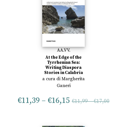
AA.VV.
At the Edge of the
Tyrrhenian Sea:
Writing Diaspora
Stories in Calabria
a cura di
Margherita
Ganeri
€
11,39
–
€
16,15
€
11,99
–
€
17,00