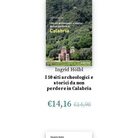
Ingrid Hölbl
I 50 siti archeologici e
storici da non
perdere in Calabria
€
14,16
€
14,90