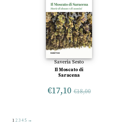
Saveria Sesto
Il Moscato di
Saracena
€
17,10
€
18,00
1
2
3
4
5
→