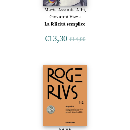
Maria Assunta Albi
,
Giovanni Vizza
La felicità semplice
€
13,30
€
14,00
AA.VV.