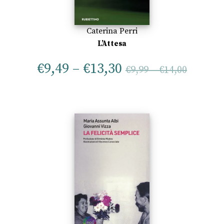
Caterina Perri
L’Attesa
€
9,49
–
€
13,30
€
9,99
–
€
14,00