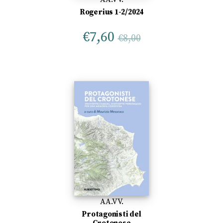
Rogerius 1-2/2024
€
7,60
€
8,00
AA.VV.
Protagonisti del