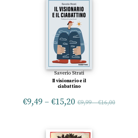
Saverio Strati
Il visionario e il
ciabattino
€
9,49
–
€
15,20
€
9,99
–
€
16,00