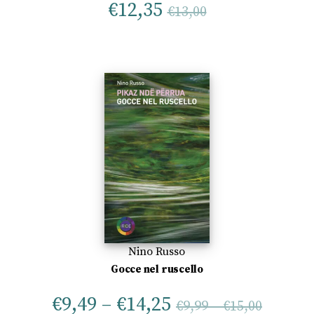
€
12,35
€
13,00
Nino Russo
Gocce nel ruscello
€
9,49
–
€
14,25
€
9,99
–
€
15,00