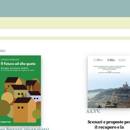
AA.VV.
Scenari e proposte pe
il recupero e la
a Ferrazzi (giornalista)