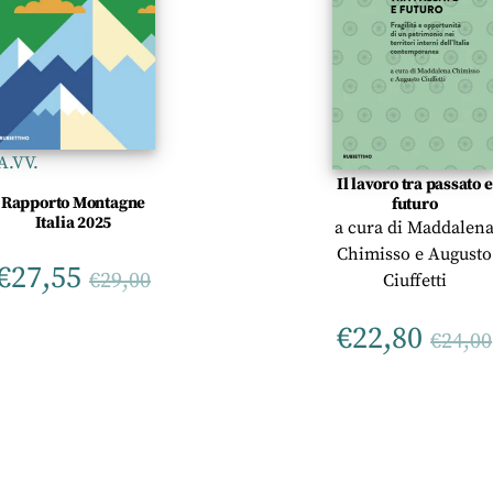
A.VV.
Il lavoro tra passato e
Rapporto Montagne
futuro
Italia 2025
a cura di
Maddalen
Chimisso
e
Augusto
€
27,55
€
29,00
Ciuffetti
€
22,80
€
24,00