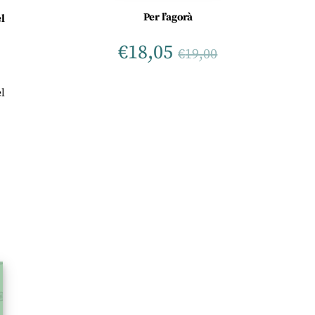
Per l’agorà
l
€
18,05
€
19,00
l