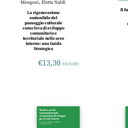
Mengoni, Eletta Naldi
Il f
La rigenerazione
sostenibile del
paesaggio culturale
come leva di sviluppo
comunitario e
territoriale nelle aree
interne: una Guida
Strategica
€
13,30
€
14,00