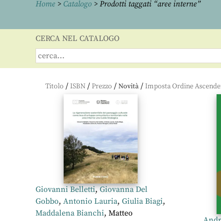
Home
>
Catalogo
> Prodotti taggati “aree interne”
CERCA NEL CATALOGO
/
/
/
/
Titolo
ISBN
Prezzo
Novità
Giovanni Belletti
,
Giovanna Del
Gobbo
,
Antonio Lauria
,
Giulia Biagi
,
Maddalena Bianchi
,
Matteo
Andre