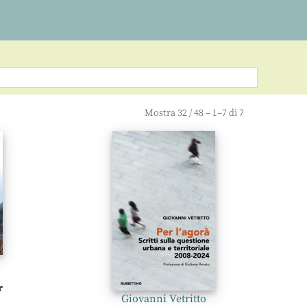
Mostra
32
/
48
– 1–7 di 7
r
Giovanni Vetritto