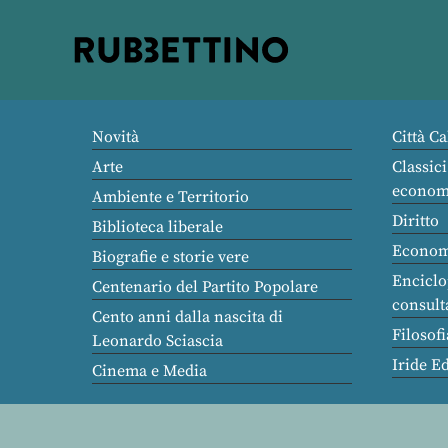
Rubbettino
editore
Novità
Città Ca
Arte
Classici
econom
Ambiente e Territorio
Diritto
Biblioteca liberale
Econom
Biografie e storie vere
Enciclo
Centenario del Partito Popolare
consult
Cento anni dalla nascita di
Filosofi
Leonardo Sciascia
Iride E
Cinema e Media