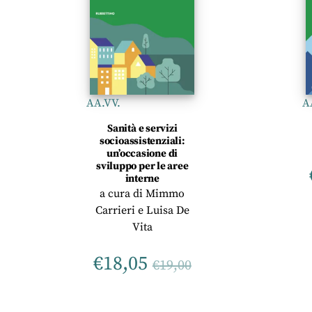
AA.VV.
A
Sanità e servizi
socioassistenziali:
un’occasione di
sviluppo per le aree
interne
a cura di
Mimmo
Carrieri
e
Luisa De
Vita
€
18,05
€
19,00