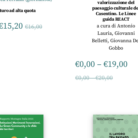
valorizzazione del
paesaggio culturale de
uturo ad alta quota
Casentino. Le Linee
guida REACT
€
15,20
a cura di
Antonio
€
16,00
Lauria
,
Giovanni
Belletti
,
Giovanna De
Gobbo
€
0,00
–
€
19,00
€
0,00
–
€
20,00