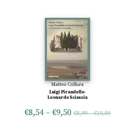
Matteo Collura
Luigi Pirandello-
Leonardo Sciascia
€
8,54
–
€
9,50
€
8,99
–
€
10,00