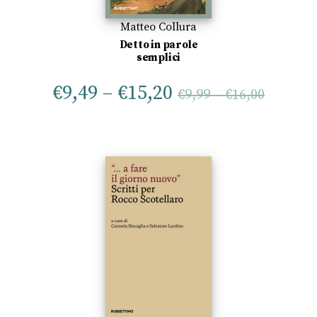
Matteo Collura
Detto in parole
semplici
€
9,49
–
€
15,20
€
9,99
–
€
16,00