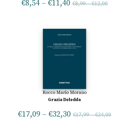
€
8,54
–
€
11,40
€
8,99
–
€
12,00
Rocco Mario Morano
Grazia Deledda
€
17,09
–
€
32,30
€
17,99
–
€
34,00