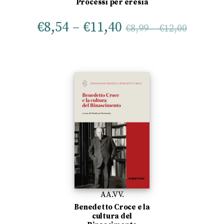
Processi per eresia
€
8,54
–
€
11,40
€
8,99
–
€
12,00
AA.VV.
Benedetto Croce e la
cultura del