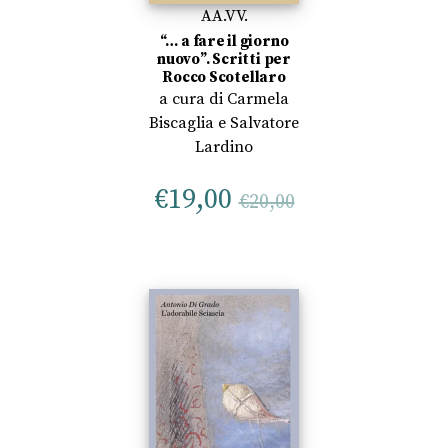
AA.VV.
“… a fare il giorno
nuovo”. Scritti per
Rocco Scotellaro
a cura di
Carmela
Biscaglia
e
Salvatore
Lardino
€
19,00
€
20,00