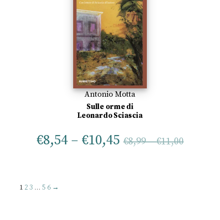
Antonio Motta
Sulle orme di
Leonardo Sciascia
€
8,54
–
€
10,45
€
8,99
–
€
11,00
1
2
3
…
5
6
→