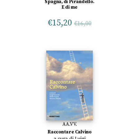
Spagna, di Pirandello.
E di me
€
15,20
€
16,00
AA.VV.
Raccontare Calvino
a cura di
Luigi