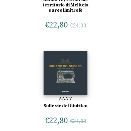
territorio di Meliteia
e aree limitrofe
€
22,80
€
24,00
AA.VV.
Sulle vie del Giubileo
€
22,80
€
24,00