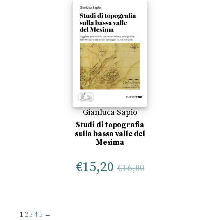
Gianluca Sapio
Studi di topografia
sulla bassa valle del
Mesima
€
15,20
€
16,00
1
2
3
4
5
→