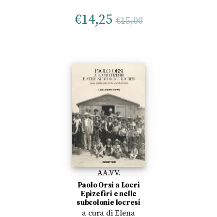
€
14,25
€
15,00
AA.VV.
Paolo Orsi a Locri
Epizefiri e nelle
subcolonie locresi
a cura di
Elena