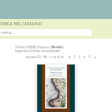
CERCA NEL CATALOGO
Titolo
ISBN
Prezzo
Novità
/
/
/
/
32
48
1
2
3
4
5
→
Mostra
/
– 1–16 di 70