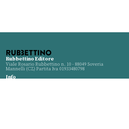
Rubbettino Editore
Viale Rosario Rubbettino n. 10 - 88049 Soveria
Mannelli (CZ) Partita Iva 01933480798
Info
Contatti
Proposte
Privacy policy
Twitter
Facebook
Youtube