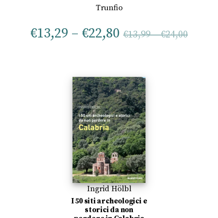
Trunfio
€
13,29
–
€
22,80
€
13,99
–
€
24,00
Ingrid Hölbl
I 50 siti archeologici e
storici da non