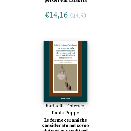
perdere in Calabria
€
14,16
€
14,90
Raffaella Federico
,
Paola Puppo
Le forme ceramiche
considerate nel corso
dei surveys svolti nel