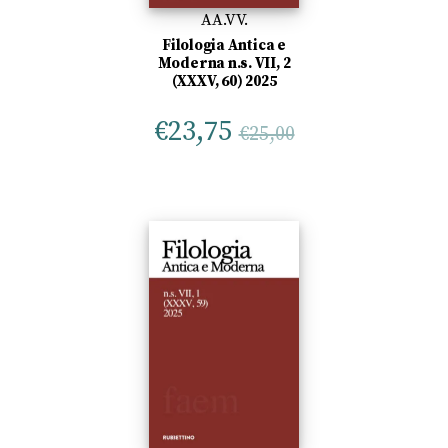
AA.VV.
Filologia Antica e
Moderna n.s. VII, 2
(XXXV, 60) 2025
€
23,75
€
25,00