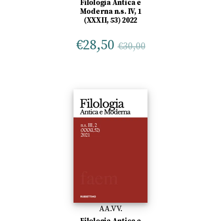
Filologia Antica e
Moderna n.s. IV, 1
(XXXII, 53) 2022
€
28,50
€
30,00
AA.VV.