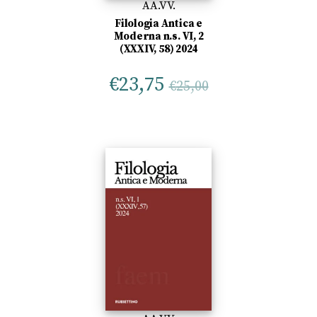
AA.VV.
Filologia Antica e
Moderna n.s. VI, 2
(XXXIV, 58) 2024
€
23,75
€
25,00