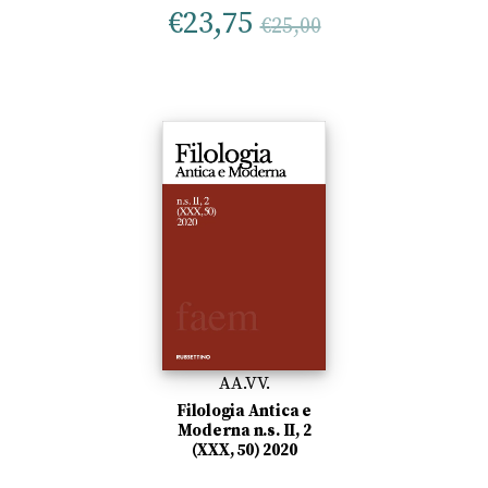
€
23,75
€
25,00
AA.VV.
Filologia Antica e
Moderna n.s. II, 2
(XXX, 50) 2020