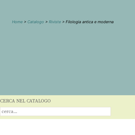
Home
>
Catalogo
>
Riviste
> Filologia antica e moderna
CERCA NEL CATALOGO