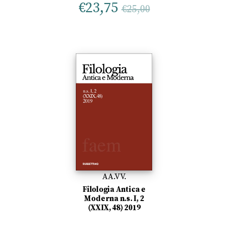
€
23,75
€
25,00
AA.VV.
Filologia Antica e
Moderna n.s. I, 2
(XXIX, 48) 2019