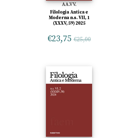
AA.VV.
Filologia Antica e
Moderna n.s. VII, 1
(XXXV, 59) 2025
€
23,75
€
25,00