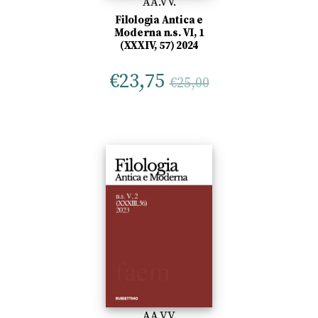
AA.VV.
Filologia Antica e
Moderna n.s. VI, 1
(XXXIV, 57) 2024
€
23,75
€
25,00
AA.VV.