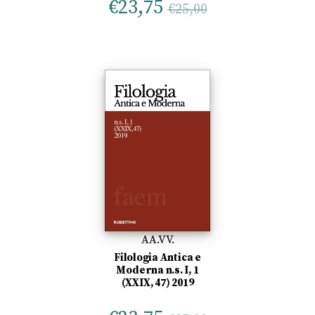
€
23,75
€
25,00
AA.VV.
Filologia Antica e
Moderna n.s. I, 1
(XXIX, 47) 2019