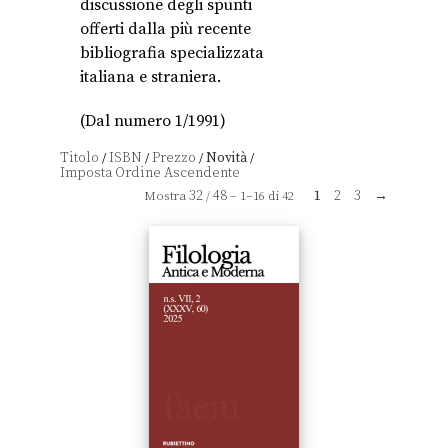
discussione degli spunti
offerti dalla più recente
bibliografia specializzata
italiana e straniera.
(Dal numero 1/1991)
Titolo
ISBN
Prezzo
Novità
/
/
/
/
32
48
1
2
3
→
Mostra
/
– 1–16 di 42