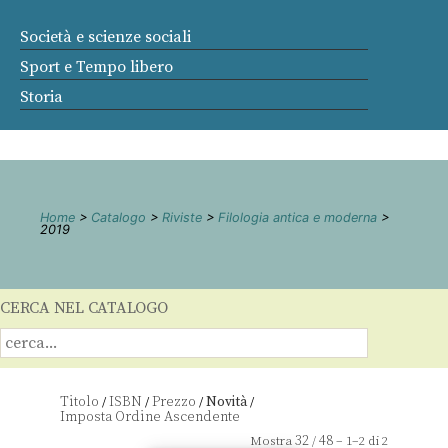
Società e scienze sociali
Sport e Tempo libero
Storia
Home
>
Catalogo
>
Riviste
>
Filologia antica e moderna
>
2019
CERCA NEL CATALOGO
Titolo
ISBN
Prezzo
Novità
/
/
/
/
32
48
Mostra
/
– 1–2 di 2