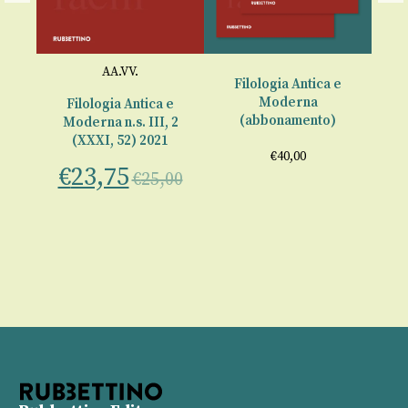
AA.VV.
Filologia Antica e
Moderna
 e
Filologia Antica e
F
(abbonamento)
 2
Moderna n.s. III, 2
M
2
(XXXI, 52) 2021
€
40,00
€
23,75
€
00
€
25,00