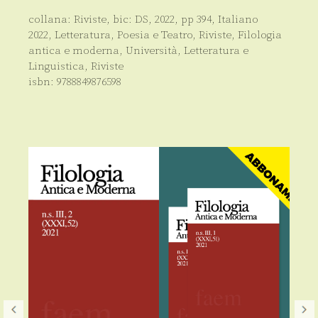
collana:
Riviste
, bic:
DS
,
2022
, pp
394
,
Italiano
2022
,
Letteratura, Poesia e Teatro
,
Riviste
,
Filologia
antica e moderna
,
Università
,
Letteratura e
Linguistica
,
Riviste
isbn:
9788849876598