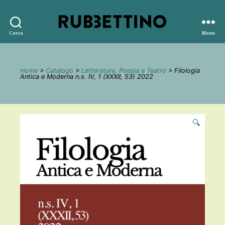
Rubbettino
Cerca
Menu
editore
Home
>
Catalogo
>
Letteratura, Poesia e Teatro
> Filologia
Antica e Moderna n.s. IV, 1 (XXXII, 53) 2022
🔍