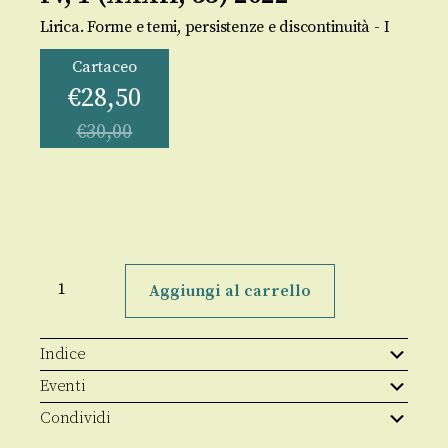
Lirica. Forme e temi, persistenze e discontinuità - I
Cartaceo
€
28,50
€
30,00
Filologia
Antica
Aggiungi al carrello
e
Moderna
n.s.
IV,
Indice
1
(XXXII,
Eventi
53)
2022
Condividi
quantità