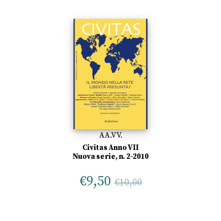
AA.VV.
Civitas Anno VII
Nuova serie, n. 2-2010
€
9,50
€
10,00