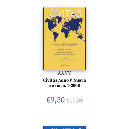
AA.VV.
Civitas Anno V Nuova
serie, n. 1-2008
€
9,50
€
10,00