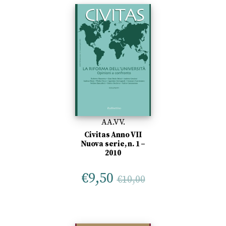
AA.VV.
Civitas Anno VII
Nuova serie, n. 1 –
2010
€
9,50
€
10,00